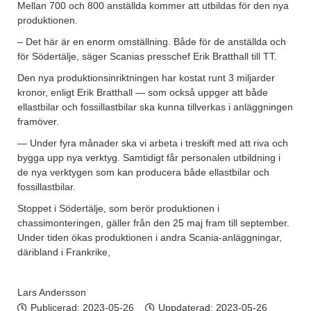
Mellan 700 och 800 anställda kommer att utbildas för den nya
produktionen.
– Det här är en enorm omställning. Både för de anställda och
för Södertälje, säger Scanias presschef Erik Bratthall till TT.
Den nya produktionsinriktningen har kostat runt 3 miljarder
kronor, enligt Erik Bratthall — som också uppger att både
ellastbilar och fossillastbilar ska kunna tillverkas i anläggningen
framöver.
—
Under fyra månader ska vi arbeta i treskift med att riva och
bygga upp nya verktyg. Samtidigt får personalen utbildning i
de nya verktygen som kan producera både ellastbilar och
fossillastbilar.
Stoppet i Södertälje, som berör produktionen i
chassimonteringen, gäller från den 25 maj fram till september.
Under tiden ökas produktionen i andra Scania-anläggningar,
däribland i Frankrike,
Lars Andersson
Publicerad:
2023-05-26
Uppdaterad: 2023-05-26