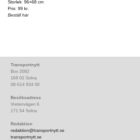
Storlek: 96×68 cm
Pris: 99 kr.
Beställ här
Transportnytt
Box 2082
169 02 Solna
08-514 934 00
Besöksadress
Vretenvägen 6
171 54 Solna
Redaktion
redaktion@transportnytt.se
transportnytt.se