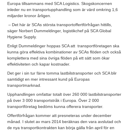
Europa tillsammans med SCA Logistics. Skogskoncernen
inleder nu en transportupphandling som är värd omkring 1,6
miljarder kronor årligen.
– Det här är SCAs största transportoffertförfrågan hittills,
säger Norbert Dummeldinger, logistikchef på SCA Global
Hygiene Supply.
Enligt Dummeldinger hoppas SCA att transportföretagen ska
kunna göra effektiva kombinationer av SCAs flöden och också
komplettera med sina övriga flöden på ett sätt som ökar
effektiviteten och kapar kostnader.
Det ger i sin tur färre tomma lastbilstransporter och SCA blir
samtidigt en mer intressant kund på Europas
transportmarknad.
Upphandlingen omfattar totalt över 260 000 lastbilstransporter
på över 3 000 transportstråk i Europa. Över 2 000
transportföretag bedöms kunna offerera transporter.
Offertförfrågan kommer att presneteras under december
månad. I slutet av mars 2014 beräknas den vara avslutad och
de nya transportkontrakten kan börja gälla från april för en