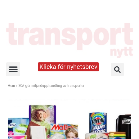
Klicka för nyhetsbrev
Truck- och lagerhandboken
Hem
»
SCA gör miljardupphandling av transporter