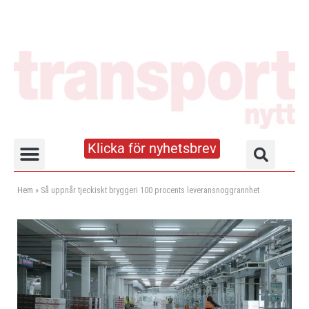
Klicka för nyhetsbrev
Truck- och lagerhandboken
Hem
»
Så uppnår tjeckiskt bryggeri 100 procents leveransnoggrannhet