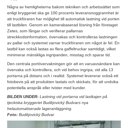
Några av hemligheterna bakom tekniken och arbetssättet som
enligt bryggeriet ska ge 100 procents leveransnoggrannhet är
att truckföraren har möjlighet till automatisk lastning vid porten
till lastbilen. Genom en kamerabaserad lösning från företaget
Zetes, som fångar och verifierar pallarnas
streckkodsinformation, övervakas och kontrolleras lastningen
av pallar och systemet varnar truckföraren om något är fel. En
lastbil kan också lastas av flera gaffeltruckar samtidigt, vilket
minimerar mänskliga ingripanden, misstag och sparar tid.
Den centrala portövervakningen gör att en varuavsändare kan
övervaka och kontrollera, och vid behov ingripa, vid alla 13
portarna på distans och i realtid. Systemet levererar också ett
fotobevis på att produkten lastats och skickats, för att undvika
potentiella anspråk eller tvister med kunder.
BILDEN UNDER:
Lastning vid portarna vid lastkajen på
tjeckiska bryggeriet Budějovický Budvars nya
helautomatiserade lageranläggning.
Foto:
Budějovický Budvar