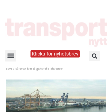
Klicka för nyhetsbrev
Truck- och lagerhandboken
Hem
»
Så rustas brittisk godstrafik inför Brexit