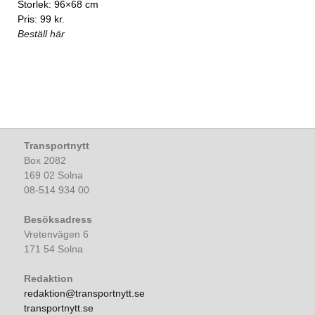
Storlek: 96×68 cm
Pris: 99 kr.
Beställ här
Transportnytt
Box 2082
169 02 Solna
08-514 934 00
Besöksadress
Vretenvägen 6
171 54 Solna
Redaktion
redaktion@transportnytt.se
transportnytt.se