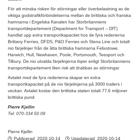
För att minska risken för störningar eller överbelastning av de
viktiga godstrafikförbindelserna mellan de brittiska och franska
hamnarna i Engelska Kanalen har Storbritanniens
transportdepartement (Department for Transport – DfT)
handlat upp extra transportkapacitet hos de fyra rederierna
Brittany Ferries, DFDS, P&O Ferries och Stena Line och totalt
nio färjelinjer från de åtta brittiska hamnarna Felixstowe,
Harwich, Hull, Newhaven, Poole, Portsmouth, Teesport och
Tilbury. De nio utvalda färjelinjerna löper enligt Storbritanniens
transportdepartement liten risk att drabbas av störningar.
Avtalet med de fyra rederierna skapar en extra
transportkapacitet på de nio färjelinjerna på 3000 trailers i
veckan. Avtalet kostar den brittiska staten totalt 77,6 miljoner
brittiska pund.
Pierre Kjellin
Tel: 070-334 50 09
Pierre Kjellin
Publicerad:
2020-10-14
Uppdaterad: 2020-10-14