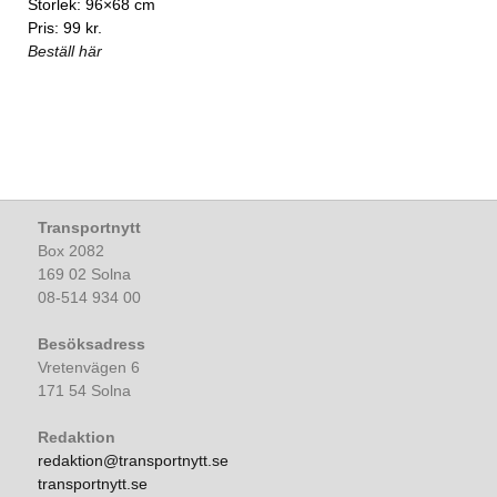
Storlek: 96×68 cm
Pris: 99 kr.
Beställ här
Transportnytt
Box 2082
169 02 Solna
08-514 934 00
Besöksadress
Vretenvägen 6
171 54 Solna
Redaktion
redaktion@transportnytt.se
transportnytt.se