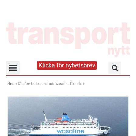
Klicka för nyhetsbrev
Truck- och lagerhandboken
Hem
»
Så påverkade pandemin Wasaline förra året