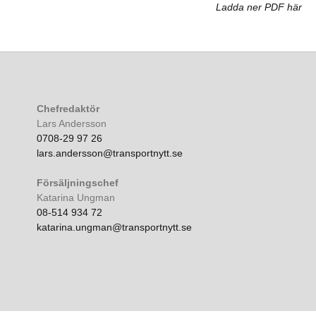
Ladda ner PDF här
Chefredaktör
Lars Andersson
0708-29 97 26
lars.andersson@transportnytt.se
Försäljningschef
Katarina Ungman
08-514 934 72
katarina.ungman@transportnytt.se