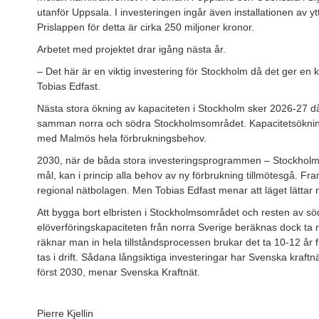
utanför Uppsala. I investeringen ingår även installationen av yt
Prislappen för detta är cirka 250 miljoner kronor.
Arbetet med projektet drar igång nästa år.
– Det här är en viktig investering för Stockholm då det ger en 
Tobias Edfast.
Nästa stora ökning av kapaciteten i Stockholm sker 2026-27 då k
samman norra och södra Stockholmsområdet. Kapacitetsökningen
med Malmös hela förbrukningsbehov.
2030, när de båda stora investeringsprogrammen – Stockholms
mål, kan i princip alla behov av ny förbrukning tillmötesgå. Fra
regional nätbolagen. Men Tobias Edfast menar att läget lättar n
Att bygga bort elbristen i Stockholmsområdet och resten av s
elöverföringskapaciteten från norra Sverige beräknas dock ta 
räknar man in hela tillståndsprocessen brukar det ta 10-12 år fr
tas i drift. Sådana långsiktiga investeringar har Svenska kraftnä
först 2030, menar Svenska Kraftnät.
Pierre Kjellin