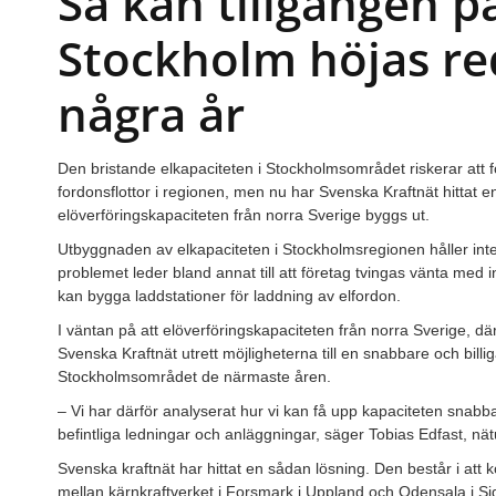
Så kan tillgången på
Stockholm höjas r
några år
Den bristande elkapaciteten i Stockholmsområdet riskerar att f
fordonsflottor i regionen, men nu har Svenska Kraftnät hittat e
elöverföringskapaciteten från norra Sverige byggs ut.
Utbyggnaden av elkapaciteten i Stockholmsregionen håller i
problemet leder bland annat till att företag tvingas vänta med i
kan bygga laddstationer för laddning av elfordon.
I väntan på att elöverföringskapaciteten från norra Sverige, där
Svenska Kraftnät utrett möjligheterna till en snabbare och billi
Stockholmsområdet de närmaste åren.
– Vi har därför analyserat hur vi kan få upp kapaciteten snabb
befintliga ledningar och anläggningar, säger Tobias Edfast, nät
Svenska kraftnät har hittat en sådan lösning. Den består i att 
mellan kärnkraftverket i Forsmark i Uppland och Odensala i S