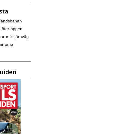
sta
nlandsbanan
a åter öppen
varor till järnväg
amnarna
guiden