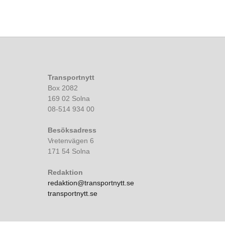
Transportnytt
Box 2082
169 02 Solna
08-514 934 00
Besöksadress
Vretenvägen 6
171 54 Solna
Redaktion
redaktion@transportnytt.se
transportnytt.se