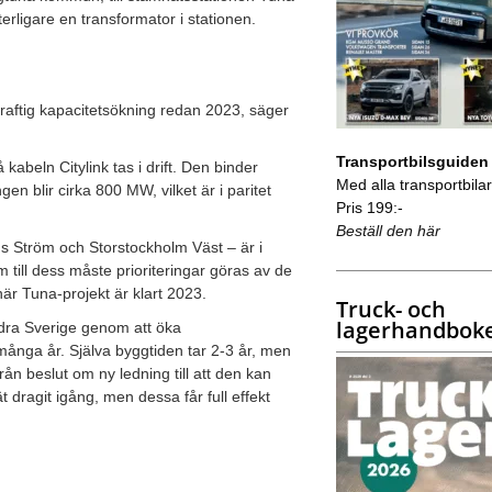
terligare en transformator i stationen.
kraftig kapacitetsökning redan 2023, säger
Transportbilsguiden
abeln Citylink tas i drift. Den binder
Med alla transportbilar 
 blir cirka 800 MW, vilket är i paritet
Pris 199:-
Beställ den här
 Ström och Storstockholm Väst – är i
m till dess måste prioriteringar göras av de
är Tuna-projekt är klart 2023.
Truck- och
lagerhandbok
ödra Sverige genom att öka
många år. Själva byggtiden tar 2-3 år, men
ån beslut om ny ledning till att den kan
t dragit igång, men dessa får full effekt