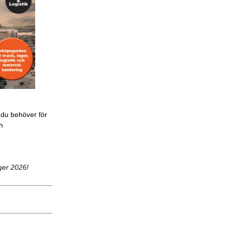
 du behöver för
ch
ger 2026!