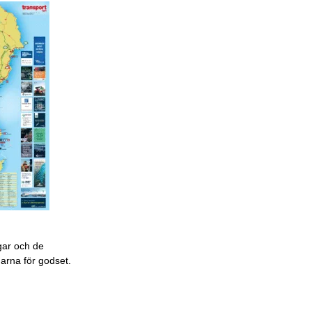
gar och de
garna för godset.