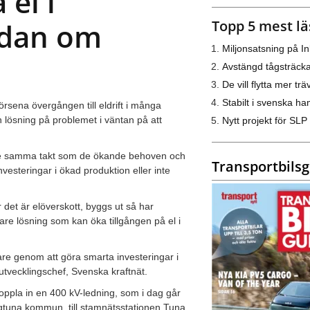
 el i
Topp 5 mest lä
edan om
Miljonsatsning på I
Avstängd tågsträck
De vill flytta mer trä
Stabilt i svenska h
örsena övergången till eldrift i många
n lösning på problemet i väntan på att
Nytt projekt för SLP
nte samma takt som de ökande behoven och
Transportbils
nvesteringar i ökad produktion eller inte
 det är elöverskott, byggs ut så har
gare lösning som kan öka tillgången på el i
are genom att göra smarta investeringar i
utvecklingschef, Svenska kraftnät.
koppla in en 400 kV-ledning, som i dag går
igtuna kommun, till stamnätsstationen Tuna