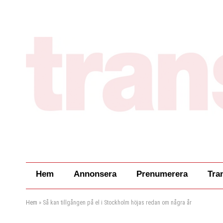
Hem
Annonsera
Prenumerera
Tra
Hem
»
Så kan tillgången på el i Stockholm höjas redan om några år