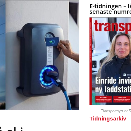
E-tidningen – l
senaste numre
Transportnytt nr 
Tidningsarkiv