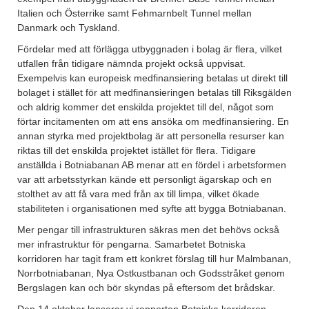
Italien och Österrike samt Fehmarnbelt Tunnel mellan
Danmark och Tyskland.
Fördelar med att förlägga utbyggnaden i bolag är flera, vilket
utfallen från tidigare nämnda projekt också uppvisat.
Exempelvis kan europeisk medfinansiering betalas ut direkt till
bolaget i stället för att medfinansieringen betalas till Riksgälden
och aldrig kommer det enskilda projektet till del, något som
förtar incitamenten om att ens ansöka om medfinansiering. En
annan styrka med projektbolag är att personella resurser kan
riktas till det enskilda projektet istället för flera. Tidigare
anställda i Botniabanan AB menar att en fördel i arbetsformen
var att arbetsstyrkan kände ett personligt ägarskap och en
stolthet av att få vara med från ax till limpa, vilket ökade
stabiliteten i organisationen med syfte att bygga Botniabanan.
Mer pengar till infrastrukturen säkras men det behövs också
mer infrastruktur för pengarna. Samarbetet Botniska
korridoren har tagit fram ett konkret förslag till hur Malmbanan,
Norrbotniabanan, Nya Ostkustbanan och Godsstråket genom
Bergslagen kan och bör skyndas på eftersom det brådskar.