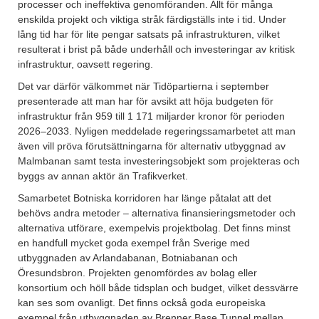
processer och ineffektiva genomföranden. Allt för många
enskilda projekt och viktiga stråk färdigställs inte i tid. Under
lång tid har för lite pengar satsats på infrastrukturen, vilket
resulterat i brist på både underhåll och investeringar av kritisk
infrastruktur, oavsett regering.
Det var därför välkommet när Tidöpartierna i september
presenterade att man har för avsikt att höja budgeten för
infrastruktur från 959 till 1 171 miljarder kronor för perioden
2026–2033. Nyligen meddelade regeringssamarbetet att man
även vill pröva förutsättningarna för alternativ utbyggnad av
Malmbanan samt testa investeringsobjekt som projekteras och
byggs av annan aktör än Trafikverket.
Samarbetet Botniska korridoren har länge påtalat att det
behövs andra metoder – alternativa finansieringsmetoder och
alternativa utförare, exempelvis projektbolag. Det finns minst
en handfull mycket goda exempel från Sverige med
utbyggnaden av Arlandabanan, Botniabanan och
Öresundsbron. Projekten genomfördes av bolag eller
konsortium och höll både tidsplan och budget, vilket dessvärre
kan ses som ovanligt. Det finns också goda europeiska
exempel från utbyggnaden av Brenner Base Tunnel mellan