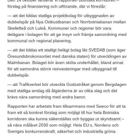
Den 14 oktober lanserar vi rapporten Botniska korridoren –
förslag på finansiering och utförande, där vi föreslår:
—
att det bildas statliga projektbolag för utbyggnaden av
dubbelspår på Nya Ostkustbanan och Norrbotniabanan mellan
Skellefteå och Luleå. Kommuner och regioner bör vara
delägare i bolagen för att ge insyn och främja samordning med
kommunal och regional planering.
— att det bildas ett statligt helägt bolag likt SVEDAB (som äger
Öresundsbrokonsortiet med danska staten) för utvecklingen av
Malmbanan. Bolaget bör även sköta underhållet, bland annat
för att samordna större reinvesteringar med utbyggnad till
dubbelspår.
—
att Trafikverket bör utveckla Godsstråket genom Bergslagen
med statliga anslag då åtgärderna är av olika slag och det
krävs nära samordning med andra banor.
Rapporten har arbetats fram tillsammans med Sweco för att ta
fram ett så konkret förslag som möjligt till hur hela Botniska
korridoren ska kunna säkerställas och byggas ut skyndsamt –
så nära målåret 2030 som möjligt. Hela EU:s, Nordens och
Sveriges konkurrenskraft, säkerhet och industriella gröna