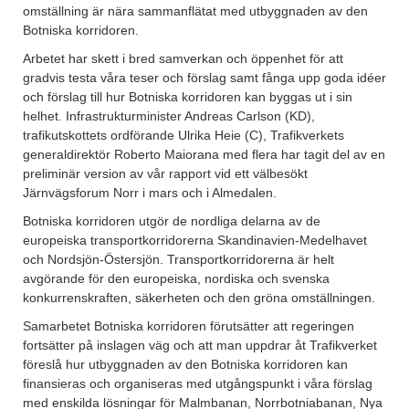
omställning är nära sammanflätat med utbyggnaden av den
Botniska korridoren.
Arbetet har skett i bred samverkan och öppenhet för att
gradvis testa våra teser och förslag samt fånga upp goda idéer
och förslag till hur Botniska korridoren kan byggas ut i sin
helhet. Infrastrukturminister Andreas Carlson (KD),
trafikutskottets ordförande Ulrika Heie (C), Trafikverkets
generaldirektör Roberto Maiorana med flera har tagit del av en
preliminär version av vår rapport vid ett välbesökt
Järnvägsforum Norr i mars och i Almedalen.
Botniska korridoren utgör de nordliga delarna av de
europeiska transportkorridorerna Skandinavien-Medelhavet
och Nordsjön-Östersjön. Transportkorridorerna är helt
avgörande för den europeiska, nordiska och svenska
konkurrenskraften, säkerheten och den gröna omställningen.
Samarbetet Botniska korridoren förutsätter att regeringen
fortsätter på inslagen väg och att man uppdrar åt Trafikverket
föreslå hur utbyggnaden av den Botniska korridoren kan
finansieras och organiseras med utgångspunkt i våra förslag
med enskilda lösningar för Malmbanan, Norrbotniabanan, Nya