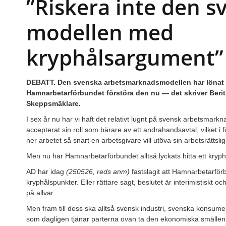
”Riskera inte den s
modellen med
kryphålsargument”
DEBATT. Den svenska arbetsmarknadsmodellen har lönat oss
Hamnarbetarförbundet förstöra den nu — det skriver Berit
Skeppsmäklare.
I sex år nu har vi haft det relativt lugnt på svensk arbetsmar
accepterat sin roll som bärare av ett andrahandsavtal, vilket i 
ner arbetet så snart en arbetsgivare vill utöva sin arbetsrättslig
Men nu har Hamnarbetarförbundet alltså lyckats hitta ett kryph
AD har idag
(250526, reds anm)
fastslagit att Hamnarbetarförb
kryphålspunkter. Eller rättare sagt, beslutet är interimistiskt 
på allvar.
Men fram till dess ska alltså svensk industri, svenska konsumen
som dagligen tjänar parterna ovan ta den ekonomiska smällen