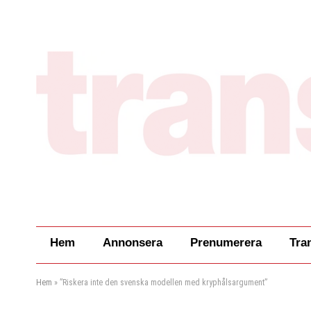
Hem
Annonsera
Prenumerera
Tra
Hem
»
”Riskera inte den svenska modellen med kryphålsargument”