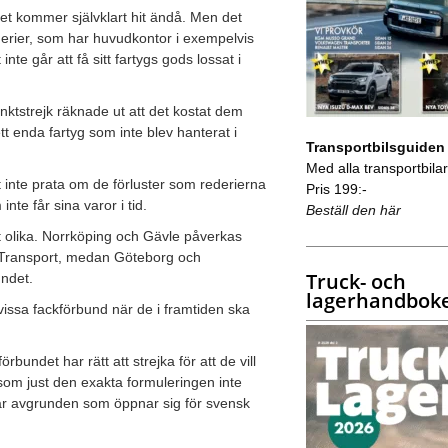
et kommer självklart hit ändå. Men det
rederier, som har huvudkontor i exempelvis
 inte går att få sitt fartygs gods lossat i
nktstrejk räknade ut att det kostat dem
t enda fartyg som inte blev hanterat i
Transportbilsguiden
Med alla transportbilar 
tt inte prata om de förluster som rederierna
Pris 199:-
te får sina varor i tid.
Beställ den här
 olika. Norrköping och Gävle påverkas
 Transport, medan Göteborg och
Truck- och
ndet.
lagerhandbok
vissa fackförbund när de i framtiden ska
bundet har rätt att strejka för att de vill
om just den exakta formuleringen inte
 är avgrunden som öppnar sig för svensk