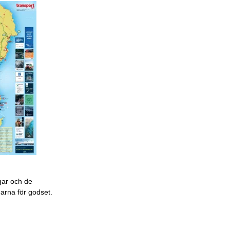
gar och de
garna för godset.