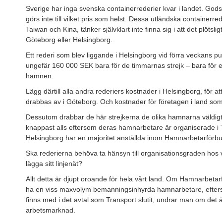
Sverige har inga svenska containerrederier kvar i landet. Gods
görs inte till vilket pris som helst. Dessa utländska container
Taiwan och Kina, tänker självklart inte finna sig i att det plötsligt
Göteborg eller Helsingborg.
Ett rederi som blev liggande i Helsingborg vid förra veckans pu
ungefär 160 000 SEK bara för de timmarnas strejk – bara för et
hamnen.
Lägg därtill alla andra rederiers kostnader i Helsingborg, för a
drabbas av i Göteborg. Och kostnader för företagen i land som in
Dessutom drabbar de här strejkerna de olika hamnarna väldigt
knappast alls eftersom deras hamnarbetare är organiserade i
Helsingborg har en majoritet anställda inom Hamnarbetarförbu
Ska rederierna behöva ta hänsyn till organisationsgraden hos 
lägga sitt linjenät?
Allt detta är djupt oroande för hela vårt land. Om Hamnarbetarför
ha en viss maxvolym bemanningsinhyrda hamnarbetare, efters
finns med i det avtal som Transport slutit, undrar man om det
arbetsmarknad.