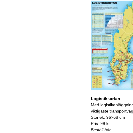
Logistikkartan
Med logistikanläggnin
viktigaste transportvä
Storlek: 96×68 cm
Pris: 99 kr.
Beställ här