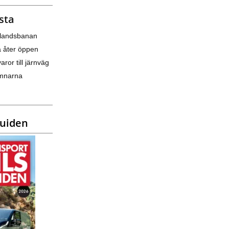
sta
nlandsbanan
a åter öppen
varor till järnväg
amnarna
guiden