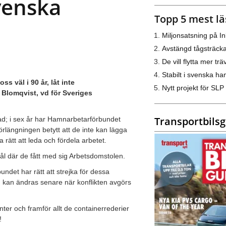
venska
Topp 5 mest lä
Miljonsatsning på I
Avstängd tågsträck
De vill flytta mer trä
Stabilt i svenska h
 väl i 90 år, låt inte
Nytt projekt för SLP
 Blomqvist, vd för Sveriges
Transportbils
knad; i sex år har Hamnarbetarförbundet
förlängningen betytt att de inte kan lägga
a rätt att leda och fördela arbetet.
ål där de fått med sig Arbetsdomstolen.
undet har rätt att strejka för dessa
och kan ändras senare när konflikten avgörs
ter och framför allt de containerrederier
!