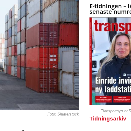
E-tidningen – l
senaste numre
Transportnytt nr 
Foto: Shutterstock
Tidningsarkiv