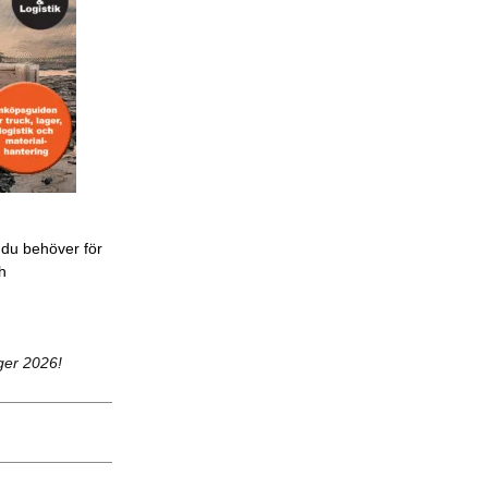
 du behöver för
ch
ger 2026!