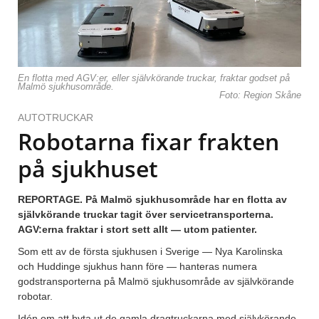
En flotta med AGV:er, eller självkörande truckar, fraktar godset på
Malmö sjukhusområde.
Foto: Region Skåne
AUTOTRUCKAR
Robotarna fixar frakten
på sjukhuset
REPORTAGE. På Malmö sjukhusområde har en flotta av
självkörande truckar tagit över servicetransporterna.
AGV:erna fraktar i stort sett allt — utom patienter.
Som ett av de första sjukhusen i Sverige — Nya Karolinska
och Huddinge sjukhus hann före — hanteras numera
godstransporterna på Malmö sjukhusområde av självkörande
robotar.
Idén om att byta ut de gamla dragtruckarna med självkörande