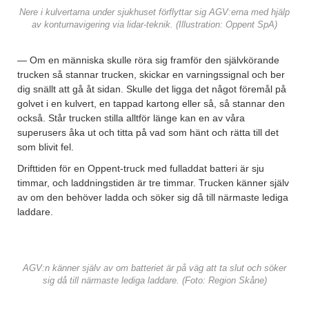
Nere i kulvertarna under sjukhuset förflyttar sig AGV:erna med hjälp
av konturnavigering via lidar-teknik. (Illustration: Oppent SpA)
— Om en människa skulle röra sig framför den självkörande
trucken så stannar trucken, skickar en varningssignal och ber
dig snällt att gå åt sidan. Skulle det ligga det något föremål på
golvet i en kulvert, en tappad kartong eller så, så stannar den
också. Står trucken stilla alltför länge kan en av våra
superusers åka ut och titta på vad som hänt och rätta till det
som blivit fel.
Drifttiden för en Oppent-truck med fulladdat batteri är sju
timmar, och laddningstiden är tre timmar. Trucken känner själv
av om den behöver ladda och söker sig då till närmaste lediga
laddare.
AGV:n känner själv av om batteriet är på väg att ta slut och söker
sig då till närmaste lediga laddare. (Foto: Region Skåne)