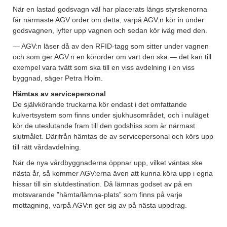
När en lastad godsvagn väl har placerats längs styrskenorna
får närmaste AGV order om detta, varpå AGV:n kör in under
godsvagnen, lyfter upp vagnen och sedan kör iväg med den.
— AGV:n läser då av den RFID-tagg som sitter under vagnen
och som ger AGV:n en körorder om vart den ska — det kan till
exempel vara tvätt som ska till en viss avdelning i en viss
byggnad, säger Petra Holm.
Hämtas av servicepersonal
De självkörande truckarna kör endast i det omfattande
kulvertsystem som finns under sjukhusområdet, och i nuläget
kör de uteslutande fram till den godshiss som är närmast
slutmålet. Därifrån hämtas de av servicepersonal och körs upp
till rätt vårdavdelning.
När de nya vårdbyggnaderna öppnar upp, vilket väntas ske
nästa år, så kommer AGV:erna även att kunna köra upp i egna
hissar till sin slutdestination. Då lämnas godset av på en
motsvarande ”hämta/lämna-plats” som finns på varje
mottagning, varpå AGV:n ger sig av på nästa uppdrag.