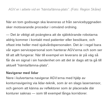
AGV:er i arbete vid en ”hämta/lämna-plats”. (Foto: Region Skåne)
När en tom godsvagn ska levereras ut från servicebyggnaden
sker motsvarande procedur i omvänd ordning.
— Det är viktigt att poängtera att de självkörande robotarna
aldrig kommer i kontakt med patienter eller besökare, och
oftast inte heller med sjukvårdspersonalen. Det är i regel bara
vår egen servicepersonal som hanterar AGV:erna och som ser
till att allt fungerar. När till exempel en leverans är på väg så
får de en signal i sin handenhet om att det är dags att ta gå till
aktuell ”hämta/lämna-plats”.
Navigerar med lidar
Nere i kulvertarna navigerar AGV:erna med hjälp av
konturnavigering via lidar-teknik, som är en slags lasersensor,
och genom att känna av reflektorer som är placerade där
konturer saknas — som till exempel långa korridorer.