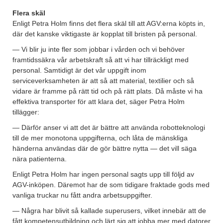
Flera skäl
Enligt Petra Holm finns det flera skäl till att AGV:erna köpts in,
där det kanske viktigaste är kopplat till bristen på personal.
— Vi blir ju inte fler som jobbar i vården och vi behöver
framtidssäkra vår arbetskraft så att vi har tillräckligt med
personal. Samtidigt är det vår uppgift inom
serviceverksamheten är att så att material, textilier och så
vidare är framme på rätt tid och på rätt plats. Då måste vi ha
effektiva transporter för att klara det, säger Petra Holm
tillägger:
— Därför anser vi att det är bättre att använda robotteknologi
till de mer monotona uppgifterna, och låta de mänskliga
händerna användas där de gör bättre nytta — det vill säga
nära patienterna.
Enligt Petra Holm har ingen personal sagts upp till följd av
AGV-inköpen. Däremot har de som tidigare fraktade gods med
vanliga truckar nu fått andra arbetsuppgifter.
— Några har blivit så kallade superusers, vilket innebär att de
fått kompetensutbildning och lärt sig att jobba mer med datorer