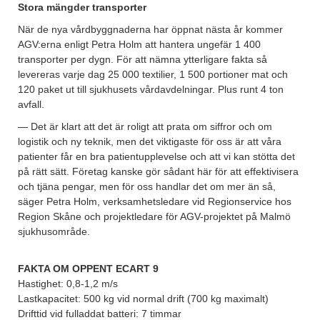
Stora mängder transporter
När de nya vårdbyggnaderna har öppnat nästa år kommer
AGV:erna enligt Petra Holm att hantera ungefär 1 400
transporter per dygn. För att nämna ytterligare fakta så
levereras varje dag 25 000 textilier, 1 500 portioner mat och
120 paket ut till sjukhusets vårdavdelningar. Plus runt 4 ton
avfall.
— Det är klart att det är roligt att prata om siffror och om
logistik och ny teknik, men det viktigaste för oss är att våra
patienter får en bra patientupplevelse och att vi kan stötta det
på rätt sätt. Företag kanske gör sådant här för att effektivisera
och tjäna pengar, men för oss handlar det om mer än så,
säger Petra Holm, verksamhetsledare vid Regionservice hos
Region Skåne och projektledare för AGV-projektet på Malmö
sjukhusområde.
FAKTA OM OPPENT ECART 9
Hastighet: 0,8-1,2 m/s
Lastkapacitet: 500 kg vid normal drift (700 kg maximalt)
Drifttid vid fulladdat batteri: 7 timmar