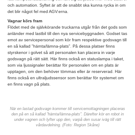
och automation. Syftet är att de snabbt ska kunna rycka in om
det blir något fel med AGV:erna.
Vagnar körs fram
Flödet med de självkörande truckarna utgår från det gods som
anländer med lastbil till den nya servicebyggnaden. Godset tas
emot av servicepersonal som kör fram respektive godsvagn till
en så kallad ”hämta/lämna-plats”. På dessa platser finns
styrskenor i golvet så att personalen kan placera in varje
godsvagn på rätt sätt. Här finns också en statuslampa i taket,
som via ljussignaler berättar för personalen om en plats är
upptagen, om den behöver tömmas eller är reserverad. Här
finns också en ultraljudssensor som berättar för systemet om
en finns vagn på plats.
När en lastad godsvagn kommer till servicemottagningen placeras
den på en så kallad ”hämta/lämna-plats”. Därefter kör en robot in
under vagnen och lyfter upp den, varpå den susar iväg till rätt
vårdavdelning. (Foto: Region Skåne)