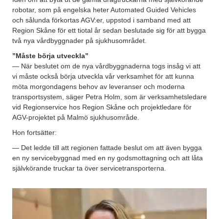
robotar, som på engelska heter Automated Guided Vehicles
och sålunda förkortas AGV:er, uppstod i samband med att
Region Skåne för ett tiotal år sedan beslutade sig för att bygga
två nya vårdbyggnader på sjukhusområdet.
”Måste börja utveckla”
— När beslutet om de nya vårdbyggnaderna togs insåg vi att
vi måste också börja utveckla vår verksamhet för att kunna
möta morgondagens behov av leveranser och moderna
transportsystem, säger Petra Holm, som är verksamhetsledare
vid Regionservice hos Region Skåne och projektledare för
AGV-projektet på Malmö sjukhusområde.
Hon fortsätter:
— Det ledde till att regionen fattade beslut om att även bygga
en ny servicebyggnad med en ny godsmottagning och att låta
självkörande truckar ta över servicetransporterna.