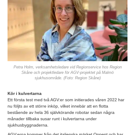
Petra Holm, verksamhetsledare vid Regionservice hos Region
Skåne och projektledare för AGV-projektet på Malmö
sjukhusområde. (Foto: Region Skåne)
Kör i kulvertarna
Ett första test med två AGV:er som initierades våren 2022 har
nu följts av ett större inköp, vilket innebär att en flotta
bestående av hela 36 självkörande robotar sedan några
månader tillbaka susar runt i kulvertarna under
sjukhusbyggnaderna.
AGV:erna kommer från det italienska märket Oppent och har