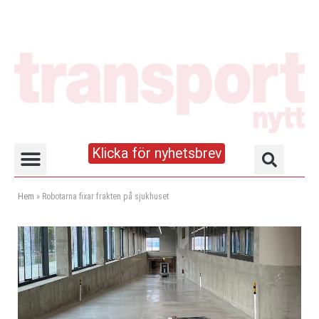
Klicka för nyhetsbrev
Truck- och lagerhandboken
Hem
»
Robotarna fixar frakten på sjukhuset