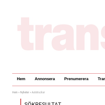
Hem
Annonsera
Prenumerera
Tra
Hem
»
Nyheter
»
Autotruckar
SÖKRESULTAT