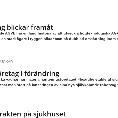
g blickar framåt
AGVE har en lång historia av att utveckla högteknologiska AGV:e
d en stark ägare i ryggen siktar man på dubblad omsättning inom n
RUCKAR
retag i förändring
 vagnar har materialhanteringsföretaget Flexqube etablerat sig 
sar man stort på lanseringen av sina nya självkörande robotvagn
frakten på sjukhuset