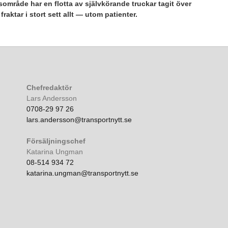
råde har en flotta av självkörande truckar tagit över
raktar i stort sett allt — utom patienter.
Chefredaktör
Lars Andersson
0708-29 97 26
lars.andersson@transportnytt.se
Försäljningschef
Katarina Ungman
08-514 934 72
katarina.ungman@transportnytt.se