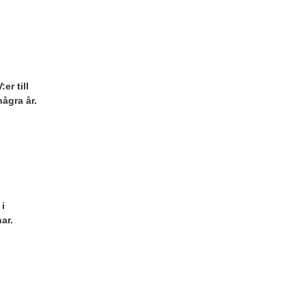
r till
ågra år.
i
ar.