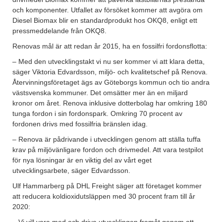
och komponenter. Utfallet av försöket kommer att avgöra om
Diesel Biomax blir en standardprodukt hos OKQ8, enligt ett
pressmeddelande från OKQ8.
Renovas mål är att redan år 2015, ha en fossilfri fordonsflotta:
– Med den utvecklingstakt vi nu ser kommer vi att klara detta,
säger Viktoria Edvardsson, miljö- och kvalitetschef på Renova.
Återvinningsföretaget ägs av Göteborgs kommun och tio andra
västsvenska kommuner. Det omsätter mer än en miljard
kronor om året. Renova inklusive dotterbolag har omkring 180
tunga fordon i sin fordonspark. Omkring 70 procent av
fordonen drivs med fossilfria bränslen idag.
– Renova är pådrivande i utvecklingen genom att ställa tuffa
krav på miljövänligare fordon och drivmedel. Att vara testpilot
för nya lösningar är en viktig del av vårt eget
utvecklingsarbete, säger Edvardsson.
Ulf Hammarberg på DHL Freight säger att företaget kommer
att reducera koldioxidutsläppen med 30 procent fram till år
2020: