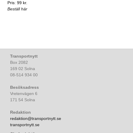
Pris: 99 kr.
Beställ här
Transportnytt
Box 2082
169 02 Solna
08-514 934 00
Besöksadress
Vretenvägen 6
171 54 Solna
Redaktion
redaktion@transportnytt.se
transportnytt.se