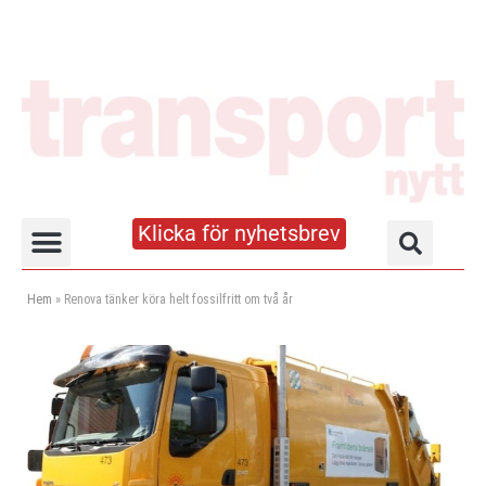
Klicka för nyhetsbrev
Truck- och lagerhandboken
Hem
»
Renova tänker köra helt fossilfritt om två år