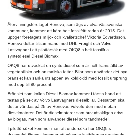
Återvinningsföretaget Renova, som ägs av elva västsvenska
kommuner, kommer att köra helt fossilfritt redan år 2015. Det
uppger företagets miljö- och kvalitetschef Viktoria Edvardsson.
Renova deltar tillsammans med DHL Freight och Volvo
Lastvagnar i ett pilotförsök med OKQ8:s helt fossilfria
syntetdiesel Diesel Biomax.
OKQ8 har utvecklat en syntetdiesel som är helt framställd av
vegetabiliska och animaliska fetter. Bilar som använder det nya
bränslet kan sänka utsläppen av koldioxid med fossilt ursprung
med upp till 90 procent.
Bränslet som kallas Diesel Biomax kommer i första hand att
testas på sex av Volvo Lastvagnars dieselbilar. Dessutom ska
det användas på 25 av Renovas Volvofordon med metan-
dieselmotorer. Det är dieselmotorer som huvudsakligen drivs
av biogas, men som använder diesel som tändmedel.
I pilotförsöket kommer man att undersöka hur OKQ8:s
drivmedel Biomax kommer att påverka lastbilarnas prestanda