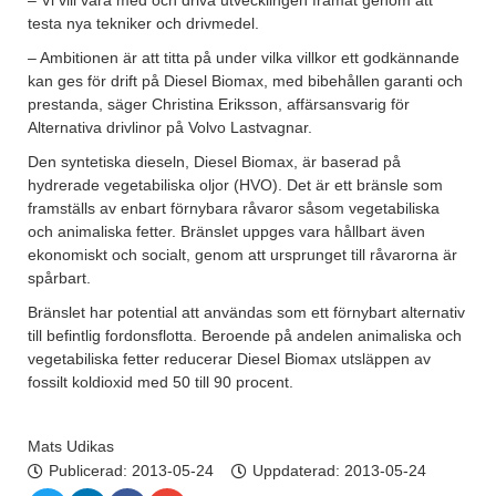
– Vi vill vara med och driva utvecklingen framåt genom att
testa nya tekniker och drivmedel.
– Ambitionen är att titta på under vilka villkor ett godkännande
kan ges för drift på Diesel Biomax, med bibehållen garanti och
prestanda, säger Christina Eriksson, affärsansvarig för
Alternativa drivlinor på Volvo Lastvagnar.
Den syntetiska dieseln, Diesel Biomax, är baserad på
hydrerade vegetabiliska oljor (HVO). Det är ett bränsle som
framställs av enbart förnybara råvaror såsom vegetabiliska
och animaliska fetter. Bränslet uppges vara hållbart även
ekonomiskt och socialt, genom att ursprunget till råvarorna är
spårbart.
Bränslet har potential att användas som ett förnybart alternativ
till befintlig fordonsflotta. Beroende på andelen animaliska och
vegetabiliska fetter reducerar Diesel Biomax utsläppen av
fossilt koldioxid med 50 till 90 procent.
Mats Udikas
Publicerad:
2013-05-24
Uppdaterad: 2013-05-24