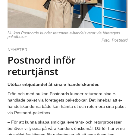
Nu kan Postnords kunder returnera e-handelsvaror via företagets
paketboxar.
Foto: Postnord
NYHETER
Postnord inför
returtjänst
Utökar erbjudandet åt sina e-handelskunder.
Från och med nu kan Postnords kunder returnera sina e-
handlade paket via företagets paketboxar. Det innebär att e-
handelskunderna både kan hämta ut och returnera sina paket
via Postnord-paketbox.
– För att kunna skapa smidiga leverans- och returprocesser
behöver vi lyssna på våra kunders önskemål. Därför har vi nu
utvecklat funktionen för paketboxar så att man även kan