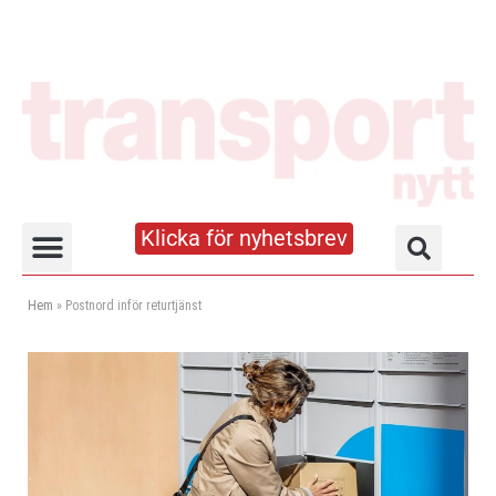
Klicka för nyhetsbrev
Truck- och lagerhandboken
Hem
»
Postnord inför returtjänst