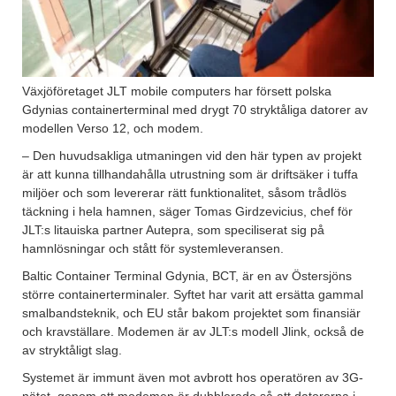
Växjöföretaget JLT mobile computers har försett polska
Gdynias containerterminal med drygt 70 stryktåliga datorer av
modellen Verso 12, och modem.
– Den huvudsakliga utmaningen vid den här typen av projekt
är att kunna tillhandahålla utrustning som är driftsäker i tuffa
miljöer och som levererar rätt funktionalitet, såsom trådlös
täckning i hela hamnen, säger Tomas Girdzevicius, chef för
JLT:s litauiska partner Autepra, som speciliserat sig på
hamnlösningar och stått för systemleveransen.
Baltic Container Terminal Gdynia, BCT, är en av Östersjöns
större containerterminaler. Syftet har varit att ersätta gammal
smalbandsteknik, och EU står bakom projektet som finansiär
och kravställare. Modemen är av JLT:s modell Jlink, också de
av stryktåligt slag.
Systemet är immunt även mot avbrott hos operatören av 3G-