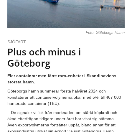
Foto: Göteborgs Hamn
SJÖFART
Plus och minus i
Göteborg
Fler containrar men färre roro-enheter i Skandinaviens
största hamn.
Göteborgs hamn summerar första halvåret 2024 och
konstaterar att containervolymerna ökar med 5%, till 467 000
hanterade containrar (TEU).
– De signaler vi fick från marknaden om stärkt köpkraft och
ökad efterfrågan tidigare under året har visat sig stämma.
Även exportvolymerna fortsätter uppåt, bland annat för att
skogsindustrin utökat sin export via just Göteborgs Hamn,