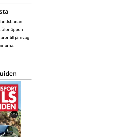
sta
nlandsbanan
a åter öppen
varor till järnväg
amnarna
guiden