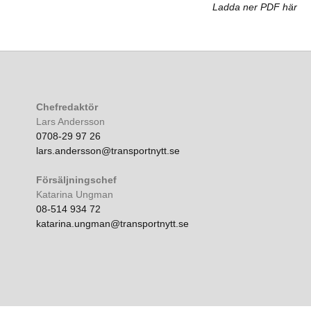
Ladda ner PDF här
Chefredaktör
Lars Andersson
0708-29 97 26
lars.andersson@transportnytt.se
Försäljningschef
Katarina Ungman
08-514 934 72
katarina.ungman@transportnytt.se