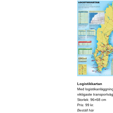
Logistikkartan
Med logistikanläggnin
viktigaste transportvä
Storlek: 96×68 cm
Pris: 99 kr.
Beställ här