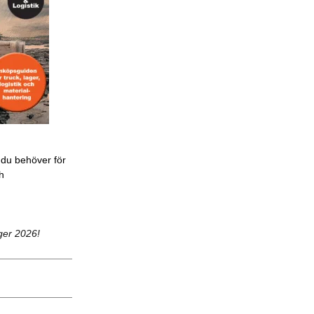
 du behöver för
ch
ger 2026!