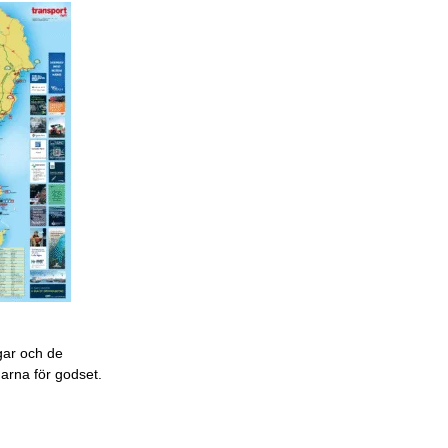
gar och de
garna för godset.