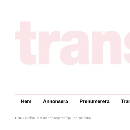
Hem
Annonsera
Prenumerera
Tra
Hem
»
Örebro lär transportköpare följa upp miljökrav