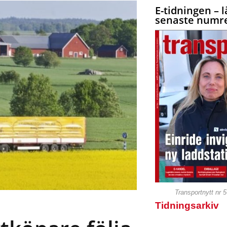
E-tidningen – l
senaste numre
Transportnytt nr 
Tidningsarkiv