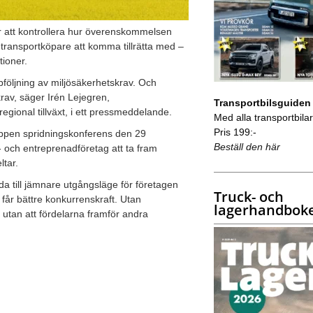
t är att kontrollera hur överenskommelsen
 transportköpare att komma tillrätta med –
ioner.
pföljning av miljösäkerhetskrav. Och
krav, säger Irén Lejegren,
Transportbilsguiden
gional tillväxt, i ett pressmeddelande.
Med alla transportbilar 
Pris 199:-
öppen spridningskonferens den 29
Beställ den här
och entreprenadföretag att ta fram
ltar.
da till jämnare utgångsläge för företagen
Truck- och
t får bättre konkurrenskraft. Utan
lagerhandbok
 utan att fördelarna framför andra