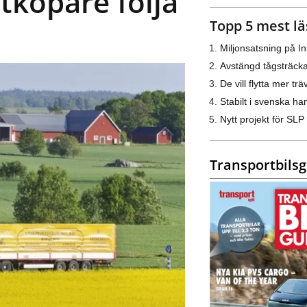
tköpare följa
Topp 5 mest lä
Miljonsatsning på I
Avstängd tågsträck
De vill flytta mer trä
Stabilt i svenska h
Nytt projekt för SLP
Transportbils