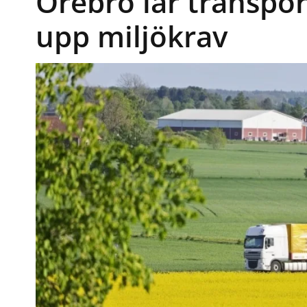
Örebro lär transpor
upp miljökrav