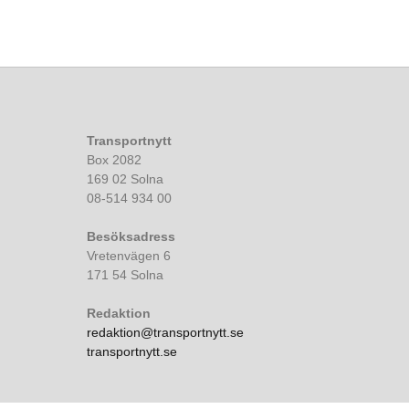
Transportnytt
Box 2082
169 02 Solna
08-514 934 00
Besöksadress
Vretenvägen 6
171 54 Solna
Redaktion
redaktion@transportnytt.se
transportnytt.se