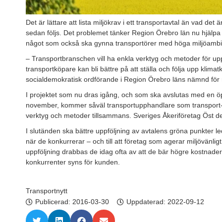
Det är lättare att lista miljökrav i ett transportavtal än vad de
sedan följs. Det problemet tänker Region Örebro län nu hjälpa
något som också ska gynna transportörer med höga miljöambit
– Transportbranschen vill ha enkla verktyg och metoder för up
transportköpare kan bli bättre på att ställa och följa upp klimat
socialdemokratisk ordförande i Region Örebro läns nämnd för re
I projektet som nu dras igång, och som ska avslutas med en 
november, kommer såväl transportupphandlare som transport- 
verktyg och metoder tillsammans. Sveriges Åkeriföretag Öst de
I slutänden ska bättre uppföljning av avtalens gröna punkter le
när de konkurrerar – och till att företag som agerar miljövänlig
uppföljning drabbas de idag ofta av att de bär högre kostnader
konkurrenter syns för kunden.
Transportnytt
Publicerad:
2016-03-30
Uppdaterad: 2022-09-12