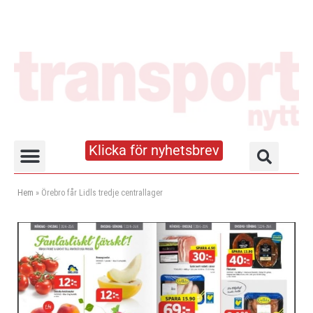
Klicka för nyhetsbrev
Truck- och lagerhandboken
Hem
»
Örebro får Lidls tredje centrallager