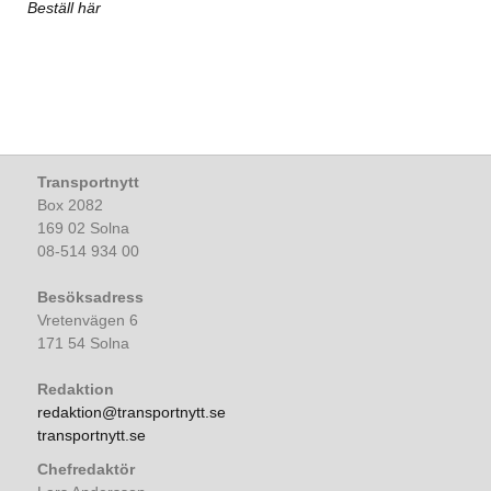
Beställ här
Transportnytt
Box 2082
169 02 Solna
08-514 934 00
Besöksadress
Vretenvägen 6
171 54 Solna
Redaktion
redaktion@transportnytt.se
transportnytt.se
Chefredaktör