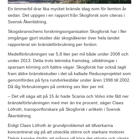
En timmerbil drar lika mycket bränsle idag som för femton år
sedan. Det uppges i en rapport från Skogforsk som citeras i
Svensk Åkeritidning.
Skogsbranschens forskningsorganisation Skogforsk har i fler
omgångar gjort studier där skogsåkerier över hela landet
rapporterat sin bränsleförbrukning per fordon.
Medelförbrukningen var 5,8 liter per mil både under 2008 och
under 2013. Detta trots tekniska framsteg, utbildningar i
sparsam körning och bättre vägar. Skogforsk har också tagit
fram äldre bränslestudier i det så kallade Reduceprojektet som
genomfördes på fyra rundvirkesbilar under åren 1998 till 2002.
Då låg förbrukningen på omkring sex liter per mil.
– Det vill säga att på 15 år hade Scania och Volvo inte fått ner
bränsleförbrukningen med mer än tre procent, säger Claes
Löfroth, transportforskare på Skogforsk i artikeln i Svensk
Åkeritidning.
Enligt Claes Löfroth är grundproblemet att tillverkarna
koncentrerat sig på att utveckla större och starkare motorer.
Delvis kanske därför att många vill köra det största och värsta: