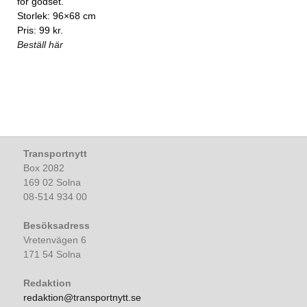
för godset.
Storlek: 96×68 cm
Pris: 99 kr.
Beställ här
Transportnytt
Box 2082
169 02 Solna
08-514 934 00
Besöksadress
Vretenvägen 6
171 54 Solna
Redaktion
redaktion@transportnytt.se