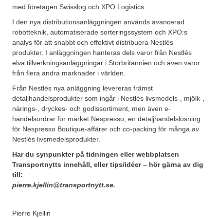
med företagen Swisslog och XPO Logistics.
I den nya distributionsanläggningen används avancerad
robotteknik, automatiserade sorteringssystem och XPO:s
analys för att snabbt och effektivt distribuera Nestlés
produkter. I anläggningen hanteras dels varor från Nestlés
elva tillverkningsanläggningar i Storbritannien och även varor
från flera andra marknader i världen.
Från Nestlés nya anläggning levereras främst
detaljhandelsprodukter som ingår i Nestlés livsmedels-, mjölk-,
närings-, dryckes- och godissortiment, men även e-
handelsordrar för märket Nespresso, en detaljhandelslösning
för Nespresso Boutique-affärer och co-packing för många av
Nestlés livsmedelsprodukter.
Har du synpunkter på tidningen eller webbplatsen
Transportnytts innehåll, eller tips/idéer – hör gärna av dig
till:
pierre.kjellin@transportnytt.se.
Pierre Kjellin