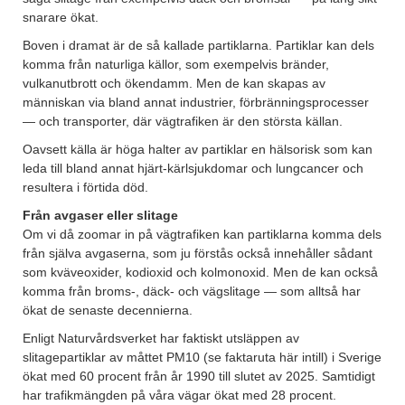
snarare ökat.
Boven i dramat är de så kallade partiklarna. Partiklar kan dels
komma från naturliga källor, som exempelvis bränder,
vulkanutbrott och ökendamm. Men de kan skapas av
människan via bland annat industrier, förbränningsprocesser
— och transporter, där vägtrafiken är den största källan.
Oavsett källa är höga halter av partiklar en hälsorisk som kan
leda till bland annat hjärt-kärlsjukdomar och lungcancer och
resultera i förtida död.
Från avgaser eller slitage
Om vi då zoomar in på vägtrafiken kan partiklarna komma dels
från själva avgaserna, som ju förstås också innehåller sådant
som kväveoxider, kodioxid och kolmonoxid. Men de kan också
komma från broms-, däck- och vägslitage — som alltså har
ökat de senaste decennierna.
Enligt Naturvårdsverket har faktiskt utsläppen av
slitagepartiklar av måttet PM10 (se faktaruta här intill) i Sverige
ökat med 60 procent från år 1990 till slutet av 2025. Samtidigt
har trafikmängden på våra vägar ökat med 28 procent.