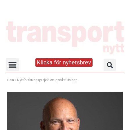
Klicka för nyhetsbrev
Truck- och lagerhandboken
Hem
»
Nytt forskningsprojekt om partikelutsläpp