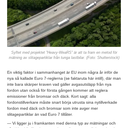
Syftet med projektet ”Heavy-WeaRS” är att ta fram en metod för
mätning av slitagepartiklar från tunga lastbilar. (Foto: Shutterstock)
En viktig faktor i sammanhanget är EU inom några år inför de
nya så kallade Euro 7-reglerna (se faktaruta här intill), där man
inte bara skärper kraven vad gäller avgasutsläpp från nya
fordon utan också för första gången kommer att reglera
emissioner från bromsar och däck. Kort sagt: alla
fordonstillverkare måste snart börja utrusta sina nytillverkade
fordon med däck och bromsar som inte avger mer
slitagepartiklar än vad Euro 7 tillåter.
— Vi ligger ju i framkanten med denna typ av mätningar och