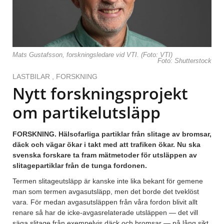
Mats Gustafsson, forskningsledare vid VTI. (Foto: VTI)
Foto: Shutterstock
LASTBILAR
,
FORSKNING
Nytt forskningsprojekt
om partikelutsläpp
FORSKNING. Hälsofarliga partiklar från slitage av bromsar,
däck och vägar ökar i takt med att trafiken ökar. Nu ska
svenska forskare ta fram mätmetoder för utsläppen av
slitagepartiklar från de tunga fordonen.
Termen slitageutsläpp är kanske inte lika bekant för gemene
man som termen avgasutsläpp, men det borde det tveklöst
vara. För medan avgasutsläppen från våra fordon blivit allt
renare så har de icke-avgasrelaterade utsläppen — det vill
säga slitage från exempelvis däck och bromsar — på lång sikt