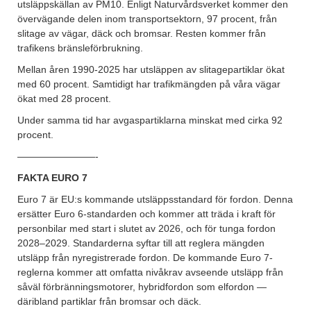
utsläppskällan av PM10. Enligt Naturvårdsverket kommer den
övervägande delen inom transportsektorn, 97 procent, från
slitage av vägar, däck och bromsar. Resten kommer från
trafikens bränsleförbrukning.
Mellan åren 1990-2025 har utsläppen av slitagepartiklar ökat
med 60 procent. Samtidigt har trafikmängden på våra vägar
ökat med 28 procent.
Under samma tid har avgaspartiklarna minskat med cirka 92
procent.
————————-
FAKTA EURO 7
Euro 7 är EU:s kommande utsläppsstandard för fordon. Denna
ersätter Euro 6-standarden och kommer att träda i kraft för
personbilar med start i slutet av 2026, och för tunga fordon
2028–2029. Standarderna syftar till att reglera mängden
utsläpp från nyregistrerade fordon. De kommande Euro 7-
reglerna kommer att omfatta nivåkrav avseende utsläpp från
såväl förbränningsmotorer, hybridfordon som elfordon —
däribland partiklar från bromsar och däck.