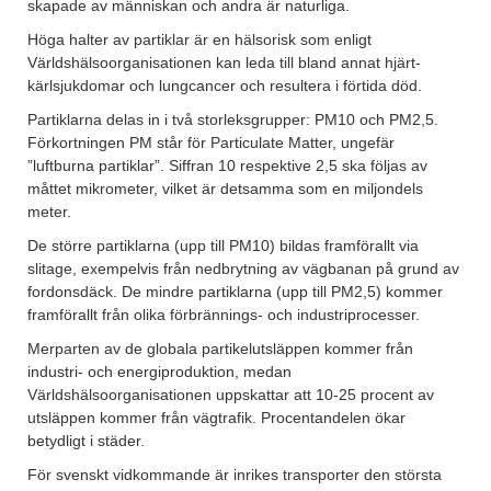
skapade av människan och andra är naturliga.
Höga halter av partiklar är en hälsorisk som enligt
Världshälsoorganisationen kan leda till bland annat hjärt-
kärlsjukdomar och lungcancer och resultera i förtida död.
Partiklarna delas in i två storleksgrupper: PM10 och PM2,5.
Förkortningen PM står för Particulate Matter, ungefär
”luftburna partiklar”. Siffran 10 respektive 2,5 ska följas av
måttet mikrometer, vilket är detsamma som en miljondels
meter.
De större partiklarna (upp till PM10) bildas framförallt via
slitage, exempelvis från nedbrytning av vägbanan på grund av
fordonsdäck. De mindre partiklarna (upp till PM2,5) kommer
framförallt från olika förbrännings- och industriprocesser.
Merparten av de globala partikelutsläppen kommer från
industri- och energiproduktion, medan
Världshälsoorganisationen uppskattar att 10-25 procent av
utsläppen kommer från vägtrafik. Procentandelen ökar
betydligt i städer.
För svenskt vidkommande är inrikes transporter den största