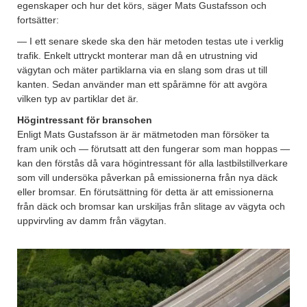
egenskaper och hur det körs, säger Mats Gustafsson och
fortsätter:
— I ett senare skede ska den här metoden testas ute i verklig
trafik. Enkelt uttryckt monterar man då en utrustning vid
vägytan och mäter partiklarna via en slang som dras ut till
kanten. Sedan använder man ett spårämne för att avgöra
vilken typ av partiklar det är.
Högintressant för branschen
Enligt Mats Gustafsson är är mätmetoden man försöker ta
fram unik och — förutsatt att den fungerar som man hoppas —
kan den förstås då vara högintressant för alla lastbilstillverkare
som vill undersöka påverkan på emissionerna från nya däck
eller bromsar. En förutsättning för detta är att emissionerna
från däck och bromsar kan urskiljas från slitage av vägyta och
uppvirvling av damm från vägytan.