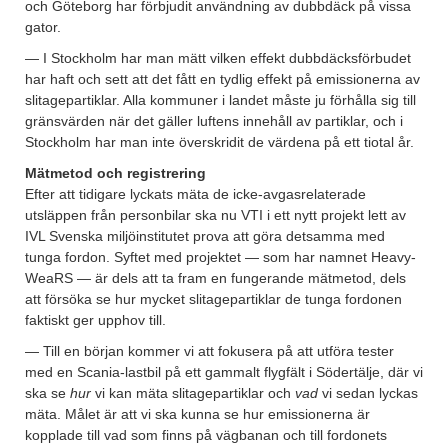
och Göteborg har förbjudit användning av dubbdäck på vissa
gator.
— I Stockholm har man mätt vilken effekt dubbdäcksförbudet
har haft och sett att det fått en tydlig effekt på emissionerna av
slitagepartiklar. Alla kommuner i landet måste ju förhålla sig till
gränsvärden när det gäller luftens innehåll av partiklar, och i
Stockholm har man inte överskridit de värdena på ett tiotal år.
Mätmetod och registrering
Efter att tidigare lyckats mäta de icke-avgasrelaterade
utsläppen från personbilar ska nu VTI i ett nytt projekt lett av
IVL Svenska miljöinstitutet prova att göra detsamma med
tunga fordon. Syftet med projektet — som har namnet Heavy-
WeaRS — är dels att ta fram en fungerande mätmetod, dels
att försöka se hur mycket slitagepartiklar de tunga fordonen
faktiskt ger upphov till.
— Till en början kommer vi att fokusera på att utföra tester
med en Scania-lastbil på ett gammalt flygfält i Södertälje, där vi
ska se
hur
vi kan mäta slitagepartiklar och
vad
vi sedan lyckas
mäta. Målet är att vi ska kunna se hur emissionerna är
kopplade till vad som finns på vägbanan och till fordonets