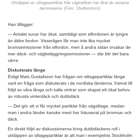
Utsläppen av slitagepartiklar från vägtrafiken har ökat de senaste
decennierna. (Foto: Shutterstock)
Han tillägger:
— Antalet suvar har ökat, samtidigt som elfordonen är tyngre
än äldre fordon. Visserligen får man inte lika mycket
bromsemissioner från elfordon, men å andra sidan orsakar de
mer däck- och vägbeläggningsemissioner — där blir det bara
värre.
Diskuterats länge
Enligt Mats Gustafsson har frågan om slitagepartiklar länge
varit en fråga som diskuterats i de nordiska länderna, främst till
följd av våra långa och kalla vintrar som skapat ett ökat behov
av robusta vinterdäck och dubbdäck.
— Det gör att vi får mycket partiklar från vägslitage, medan
man i andra länder kanske mest har fokuserat på bromsar och
däck.
En direkt följd av diskussionerna kring dubbdäckens roll i
utsläppen av slitagepartiklar är att man i exempelvis Stockholm