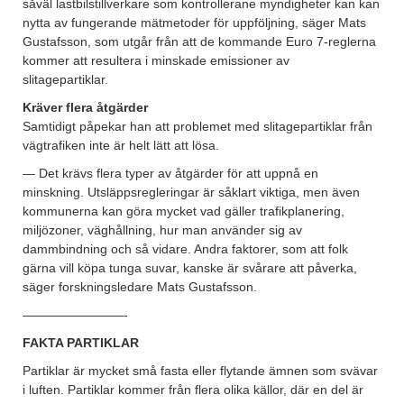
såväl lastbilstillverkare som kontrollerane myndigheter kan kan
nytta av fungerande mätmetoder för uppföljning, säger Mats
Gustafsson, som utgår från att de kommande Euro 7-reglerna
kommer att resultera i minskade emissioner av
slitagepartiklar.
Kräver flera åtgärder
Samtidigt påpekar han att problemet med slitagepartiklar från
vägtrafiken inte är helt lätt att lösa.
— Det krävs flera typer av åtgärder för att uppnå en
minskning. Utsläppsregleringar är såklart viktiga, men även
kommunerna kan göra mycket vad gäller trafikplanering,
miljözoner, väghållning, hur man använder sig av
dammbindning och så vidare. Andra faktorer, som att folk
gärna vill köpa tunga suvar, kanske är svårare att påverka,
säger forskningsledare Mats Gustafsson.
————————-
FAKTA PARTIKLAR
Partiklar är mycket små fasta eller flytande ämnen som svävar
i luften. Partiklar kommer från flera olika källor, där en del är