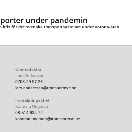
nsporter under pandemin
n kris för det svenska transportsystemet under corona-åren.
Chefredaktör
Lars Andersson
0708-29 97 26
lars.andersson@transportnytt.se
Försäljningschef
Katarina Ungman
08-514 934 72
katarina.ungman@transportnytt.se