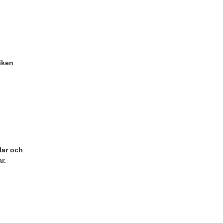
fiken
lar och
ar.