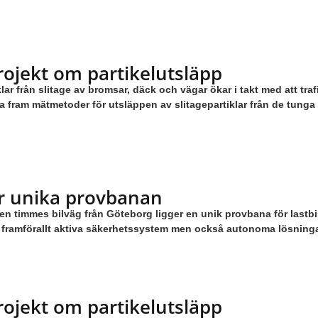
rojekt om partikelutsläpp
ar från slitage av bromsar, däck och vägar ökar i takt med att tra
a fram mätmetoder för utsläppen av slitagepartiklar från de tunga
r unika provbanan
n timmes bilväg från Göteborg ligger en unik provbana för lastbi
s framförallt aktiva säkerhetssystem men också autonoma lösning
rojekt om partikelutsläpp