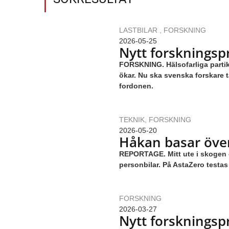
LASTBILAR
,
FORSKNING
2026-05-25
Nytt forskningsp
FORSKNING. Hälsofarliga partikl
ökar. Nu ska svenska forskare t
fordonen.
TEKNIK
,
FORSKNING
2026-05-20
Håkan basar öve
REPORTAGE. Mitt ute i skogen e
personbilar. På AstaZero testa
FORSKNING
2026-03-27
Nytt forskningsp