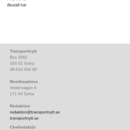
Beställ här
Transportnytt
Box 2082
169 02 Solna
08-514 934 00
Besöksadress
Vretenvägen 6
171 54 Solna
Redaktion
redaktion@transportnytt.se
transportnytt.se
Chefredaktör