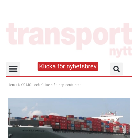
Klicka för nyhetsbrev
Truck- och lagerhandboken
Hem
»
NYK, MOL och K Line slår ihop containrar