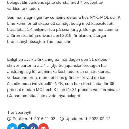
bolaget blir världens sjätte största, med 7 procent av
världsmarknaden.
Sammanslagningen av containerdelarna hos NYK, MOL och K
LIne kommer att skapa ett samägt bolag med kapacitet att
bära totalt 1,4 miljoner teu på sina fartyg. Den gemensamma
affären ska börja drivas i april 2018, är planen, återger
branschnyhetssajten The Loadstar.
Enligt en avsiktsförklaring på måndagen den 31 oktober
skriver parterna att: ”… [d]e tre japanska företagen har
ansträngt sig för att minska kostnader och omstrukturera
verksamheterna, men det finns gränser för vad de kan
åstadkomma individuellt”. NYK, som har störst flotta, får 38
procent medan MOL och K Line får 31 procent var. Terminaler
i Japan omfattas inte av det nya bolaget.
Transportnytt
Publicerad:
2016-11-02
Uppdaterad: 2022-09-12