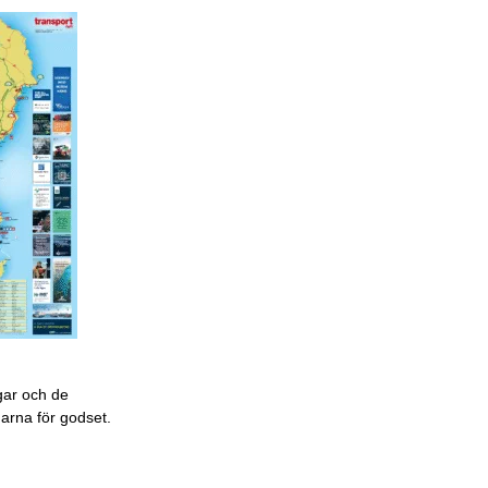
gar och de
garna för godset.