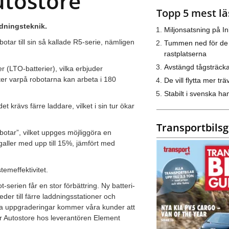
utostore
Topp 5 mest lä
ddningsteknik.
Miljonsatsning på I
tar till sin så kallade R5-serie, nämligen
Tummen ned för de
rastplatserna
Avstängd tågsträck
 (LTO-batterier), vilka erbjuder
ter varpå robotarna kan arbeta i 180
De vill flytta mer trä
Stabilt i svenska h
t krävs färre laddare, vilket i sin tur ökar
Transportbils
botar”, vilket uppges möjliggöra en
ller med upp till 15%, jämfört med
stemeffektivitet.
erien får en stor förbättring. Ny batteri-
eder till färre laddningsstationer och
sa uppgraderingar kommer våra kunder att
ör Autostore hos leverantören Element