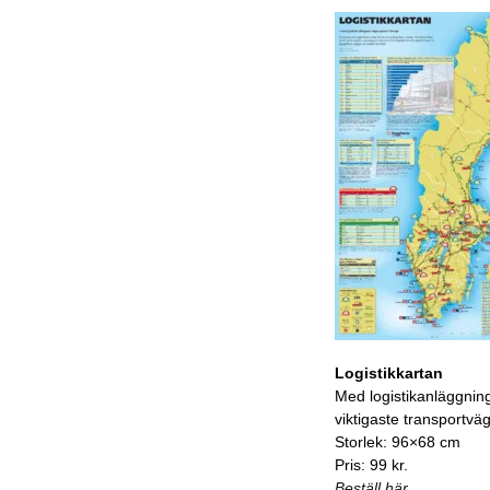
Logistikkartan
Med logistikanläggnin
viktigaste transportvä
Storlek: 96×68 cm
Pris: 99 kr.
Beställ här