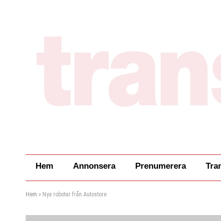
Hem
Annonsera
Prenumerera
Tra
Hem
»
Nya robotar från Autostore