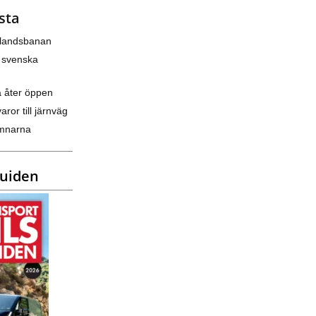
sta
nlandsbanan
 svenska
a åter öppen
varor till järnväg
amnarna
guiden