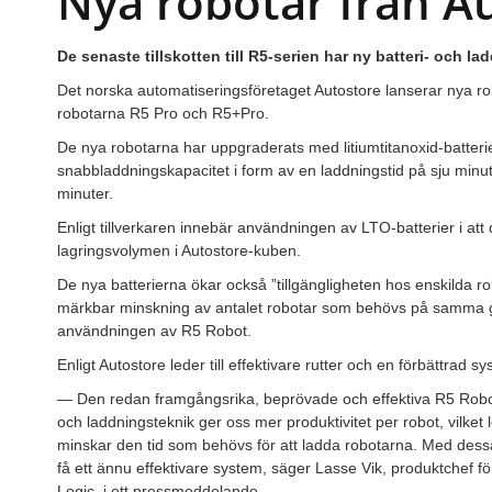
Nya robotar från A
De senaste tillskotten till R5-serien har ny batteri- och la
Det norska automatiseringsföretaget Autostore lanserar nya robo
robotarna R5 Pro och R5+Pro.
De nya robotarna har uppgraderats med litiumtitanoxid-batterier
snabbladdningskapacitet i form av en laddningstid på sju minu
minuter.
Enligt tillverkaren innebär användningen av LTO-batterier i att de
lagringsvolymen i Autostore-kuben.
De nya batterierna ökar också ”tillgängligheten hos enskilda ro
märkbar minskning av antalet robotar som behövs på samma ga
användningen av R5 Robot.
Enligt Autostore leder till effektivare rutter och en förbättrad sy
— Den redan framgångsrika, beprövade och effektiva R5 Robot-s
och laddningsteknik ger oss mer produktivitet per robot, vilket l
minskar den tid som behövs för att ladda robotarna. Med des
få ett ännu effektivare system, säger Lasse Vik, produktchef f
Logic, i ett pressmeddelande.