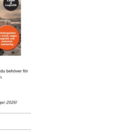
 du behöver för
ch
ger 2026!