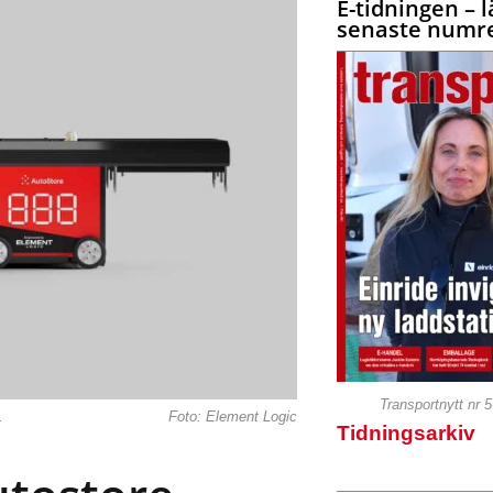
E-tidningen – l
senaste numre
Transportnytt nr 
.
Foto: Element Logic
Tidningsarkiv