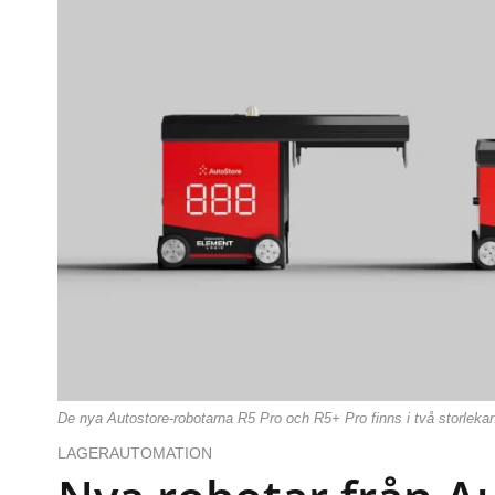
De nya Autostore-robotarna R5 Pro och R5+ Pro finns i två storlekar
LAGERAUTOMATION