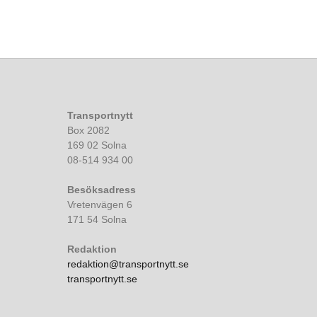
Transportnytt
Box 2082
169 02 Solna
08-514 934 00
Besöksadress
Vretenvägen 6
171 54 Solna
Redaktion
redaktion@transportnytt.se
transportnytt.se