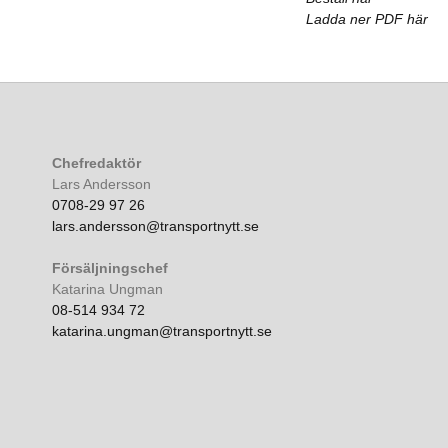
Ladda ner PDF här
Chefredaktör
Lars Andersson
0708-29 97 26
lars.andersson@transportnytt.se
Försäljningschef
Katarina Ungman
08-514 934 72
katarina.ungman@transportnytt.se