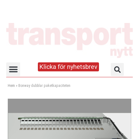
Klicka för nyhetsbrev
Truck- och lagerhandboken
Hem
»
Bonway dubblar paketkapaciteten