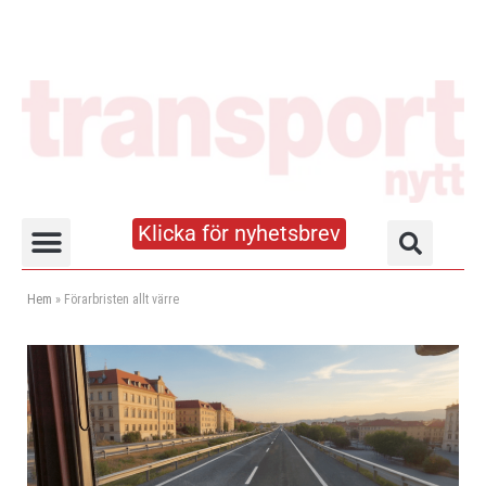
Klicka för nyhetsbrev
Truck- och lagerhandboken
Hem
»
Förarbristen allt värre