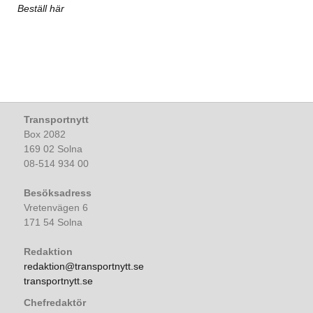
Beställ här
Transportnytt
Box 2082
169 02 Solna
08-514 934 00
Besöksadress
Vretenvägen 6
171 54 Solna
Redaktion
redaktion@transportnytt.se
transportnytt.se
Chefredaktör