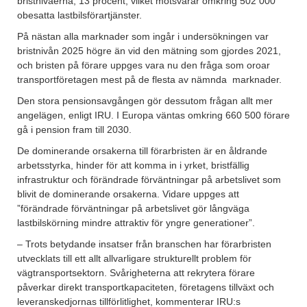
bristnivåerna, 13 procent, vilket motsvarar omkring 502 000
obesatta lastbilsförartjänster.
På nästan alla marknader som ingår i undersökningen var
bristnivån 2025 högre än vid den mätning som gjordes 2021,
och bristen på förare uppges vara nu den fråga som oroar
transportföretagen mest på de flesta av nämnda marknader.
Den stora pensionsavgången gör dessutom frågan allt mer
angelägen, enligt IRU. I Europa väntas omkring 660 500 förare
gå i pension fram till 2030.
De dominerande orsakerna till förarbristen är en åldrande
arbetsstyrka, hinder för att komma in i yrket, bristfällig
infrastruktur och förändrade förväntningar på arbetslivet som
blivit de dominerande orsakerna. Vidare uppges att
”förändrade förväntningar på arbetslivet gör långväga
lastbilskörning mindre attraktiv för yngre generationer”.
– Trots betydande insatser från branschen har förarbristen
utvecklats till ett allt allvarligare strukturellt problem för
vägtransportsektorn. Svårigheterna att rekrytera förare
påverkar direkt transportkapaciteten, företagens tillväxt och
leveranskedjornas tillförlitlighet, kommenterar IRU:s