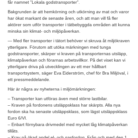
får namnet ”Lokala godstransporter”.
Bakgrunden är att hemkörning och utkörning av mat och varor
har ökat markant de senaste åren, och att man vill få fler
aktörer som utför transporter i tätbebyggda områden att kunna
minska sin klimat- och miljöpåverkan.
— Med fler transporter i tätort behöver vi skruva åt miljökraven
ytterligare. Förutom att utöka märkningen med tunga
godstransporter, skärper vi kraven på transporternas utsläpp,
klimatpåverkan och förarnas arbetsvillkor. På det viset kan vi
ytterligare driva på utvecklingen av ett mer hållbart
transportsystem, säger Eva Eiderström, chef för Bra Miljöval, i
ett pressmeddelande.
Här är några av nyheterna i miljömärkningen:
– Transporter kan utföras även med större lastbilar.
– Kraven på fordonens utsläppsklass har skärpts. Alla nya
fordon ska ha senaste utsläppsklass, som lägst utsläppsklass
Euro 6/VI.
– Enbart förnybara drivmedel med mycket låg klimatpåverkan
tillåts.
– Krav på ökad andel el- och gasfordon. Från och med den 1