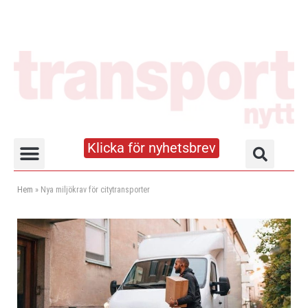
Klicka för nyhetsbrev
Truck- och lagerhandboken
Hem
»
Nya miljökrav för citytransporter