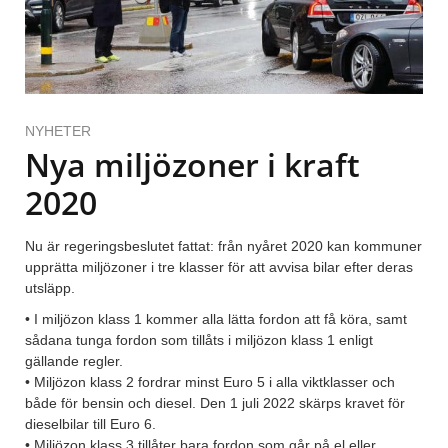
NYHETER
Nya miljözoner i kraft
2020
Nu är regeringsbeslutet fattat: från nyåret 2020 kan kommuner
upprätta miljözoner i tre klasser för att avvisa bilar efter deras
utsläpp.
• I miljözon klass 1 kommer alla lätta fordon att få köra, samt
sådana tunga fordon som tillåts i miljözon klass 1 enligt
gällande regler.
• Miljözon klass 2 fordrar minst Euro 5 i alla viktklasser och
både för bensin och diesel. Den 1 juli 2022 skärps kravet för
dieselbilar till Euro 6.
• Miljözon klass 3 tillåter bara fordon som går på el eller