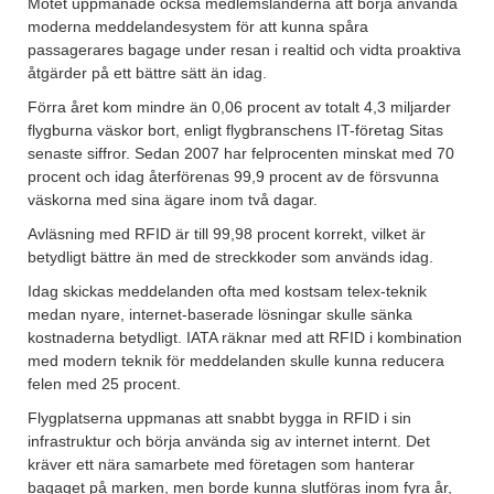
Mötet uppmanade också medlemsländerna att börja använda
moderna meddelandesystem för att kunna spåra
passagerares bagage under resan i realtid och vidta proaktiva
åtgärder på ett bättre sätt än idag.
Förra året kom mindre än 0,06 procent av totalt 4,3 miljarder
flygburna väskor bort, enligt flygbranschens IT-företag Sitas
senaste siffror. Sedan 2007 har felprocenten minskat med 70
procent och idag återförenas 99,9 procent av de försvunna
väskorna med sina ägare inom två dagar.
Avläsning med RFID är till 99,98 procent korrekt, vilket är
betydligt bättre än med de streckkoder som används idag.
Idag skickas meddelanden ofta med kostsam telex-teknik
medan nyare, internet-baserade lösningar skulle sänka
kostnaderna betydligt. IATA räknar med att RFID i kombination
med modern teknik för meddelanden skulle kunna reducera
felen med 25 procent.
Flygplatserna uppmanas att snabbt bygga in RFID i sin
infrastruktur och börja använda sig av internet internt. Det
kräver ett nära samarbete med företagen som hanterar
bagaget på marken, men borde kunna slutföras inom fyra år,