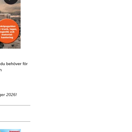
 du behöver för
ch
ger 2026!