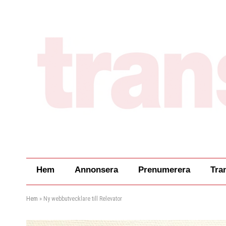
Hem
Annonsera
Prenumerera
Tra
Hem
»
Ny webbutvecklare till Relevator