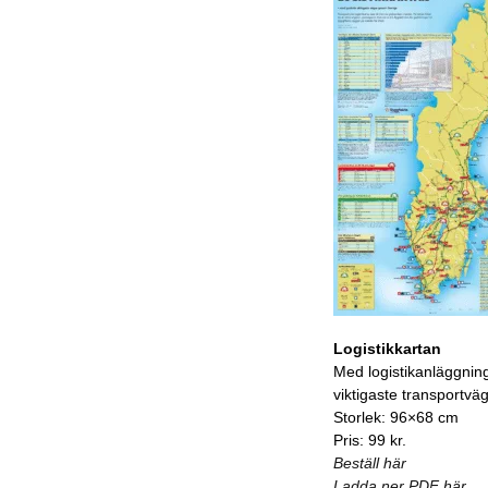
Logistikkartan
Med logistikanläggnin
viktigaste transportvä
Storlek: 96×68 cm
Pris: 99 kr.
Beställ här
Ladda ner PDF här