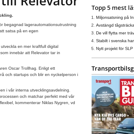
ill Relevator
Topp 5 mest lä
ckling.
Miljonsatsning på I
för begagnad lagerautomationsutrustning
Avstängd tågsträck
att satsa på en egen
De vill flytta mer trä
Stabilt i svenska h
utveckla en mer kraftfull digital
Nytt projekt för SLP
som innebär att Relevator tar in
Transportbils
ren Oscar Trollhag. Enligt ett
å och startups och blir en nyckelperson i
n i vår interna utvecklingsavdelning.
sprocessen och matchar perfekt med vår
flexibel, kommenterar Niklas Nygren, vd