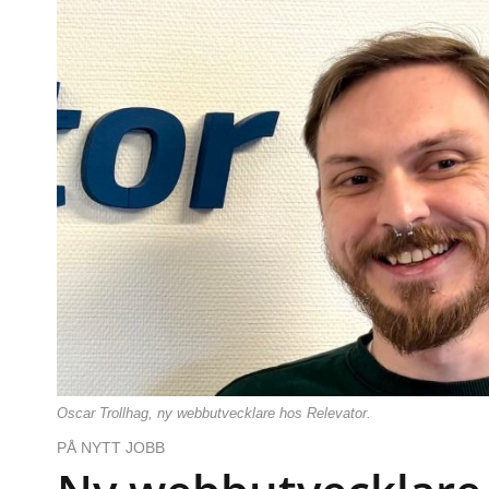
Oscar Trollhag, ny webbutvecklare hos Relevator.
PÅ NYTT JOBB