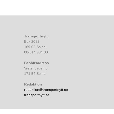
Transportnytt
Box 2082
169 02 Solna
08-514 934 00
Besöksadress
Vretenvägen 6
171 54 Solna
Redaktion
redaktion@transportnytt.se
transportnytt.se