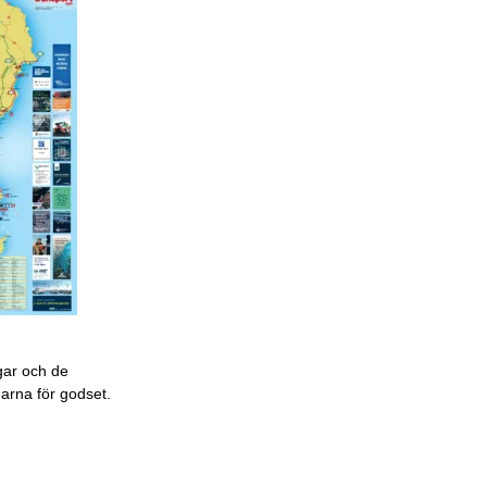
gar och de
garna för godset.