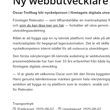
Ny webbutvecklare t
Oscar Trollhag blir nyckelperson i företagets digitala utve
Företaget Relevator — som tillhandahållar en marknadsplats 
och
som du kan läsa mer om här
— fortsätter att växa genom 
utvecklingsavdelning.
Målet är att bygga upp en ny teknisk plattform med sikte på att 
marknadsplats för begagnad lagerautomation. Det är ett skifte 
nyckelkompetens internt istället för att outsourca utvecklingen.
Den första rekryteringen till nämnda avdelning är webbutveckla
pressmeddelande har han över 10 års erfarenhet från både byr
företagets digitala utveckling.
— Vi är glada att välkomna Oscar som blir den första byggstene
Hans genuina teknikintresse märktes genom hela rekrytering
ambition att bygga en ny plattform som är modern, snabb och 
för Relevator.
Transportnytt
Publicerad:
2025-08-07
Uppdaterad: 2025-08-07