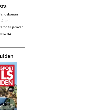
sta
nlandsbanan
a åter öppen
varor till järnväg
amnarna
guiden