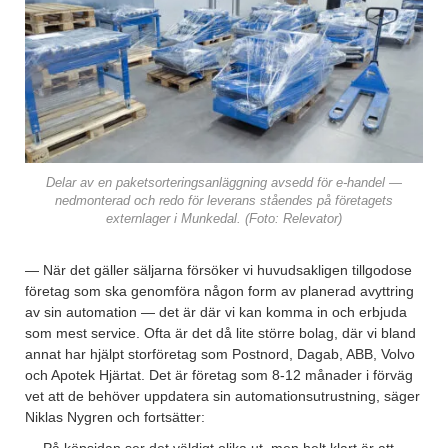
Delar av en paketsorteringsanläggning avsedd för e-handel —
nedmonterad och redo för leverans ståendes på företagets
externlager i Munkedal. (Foto: Relevator)
— När det gäller säljarna försöker vi huvudsakligen tillgodose
företag som ska genomföra någon form av planerad avyttring
av sin automation — det är där vi kan komma in och erbjuda
som mest service. Ofta är det då lite större bolag, där vi bland
annat har hjälpt storföretag som Postnord, Dagab, ABB, Volvo
och Apotek Hjärtat. Det är företag som 8-12 månader i förväg
vet att de behöver uppdatera sin automationsutrustning, säger
Niklas Nygren och fortsätter:
— På köpsidan ser det väldigt olika ut, men helt klart är att