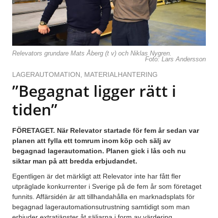
Relevators grundare Mats Åberg (t v) och Niklas Nygren.
Foto: Lars Andersson
LAGERAUTOMATION
,
MATERIALHANTERING
”Begagnat ligger rätt i
tiden”
FÖRETAGET. När Relevator startade för fem år sedan var
planen att fylla ett tomrum inom köp och sälj av
begagnad lagerautomation. Planen gick i lås och nu
siktar man på att bredda erbjudandet.
Egentligen är det märkligt att Relevator inte har fått fler
utpräglade konkurrenter i Sverige på de fem år som företaget
funnits. Affärsidén är att tillhandahålla en marknadsplats för
begagnad lagerautomationsutrustning samtidigt som man
erbjuder extratjänster åt säljarna i form av värdering,