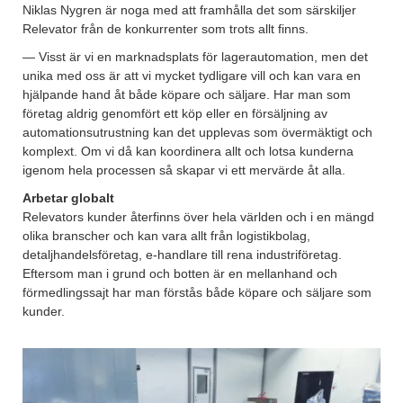
Niklas Nygren är noga med att framhålla det som särskiljer
Relevator från de konkurrenter som trots allt finns.
— Visst är vi en marknadsplats för lagerautomation, men det
unika med oss är att vi mycket tydligare vill och kan vara en
hjälpande hand åt både köpare och säljare. Har man som
företag aldrig genomfört ett köp eller en försäljning av
automationsutrustning kan det upplevas som övermäktigt och
komplext. Om vi då kan koordinera allt och lotsa kunderna
igenom hela processen så skapar vi ett mervärde åt alla.
Arbetar globalt
Relevators kunder återfinns över hela världen och i en mängd
olika branscher och kan vara allt från logistikbolag,
detaljhandelsföretag, e-handlare till rena industriföretag.
Eftersom man i grund och botten är en mellanhand och
förmedlingssajt har man förstås både köpare och säljare som
kunder.