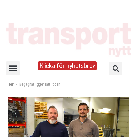
Klicka för nyhetsbrev
Truck- och lagerhandboken
Hem
»
”Begagnat ligger rätt i tiden”