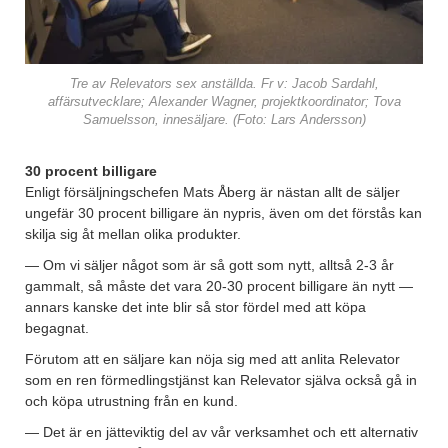
Tre av Relevators sex anställda. Fr v: Jacob Sardahl,
affärsutvecklare; Alexander Wagner, projektkoordinator; Tova
Samuelsson, innesäljare. (Foto: Lars Andersson)
30 procent billigare
Enligt försäljningschefen Mats Åberg är nästan allt de säljer
ungefär 30 procent billigare än nypris, även om det förstås kan
skilja sig åt mellan olika produkter.
— Om vi säljer något som är så gott som nytt, alltså 2-3 år
gammalt, så måste det vara 20-30 procent billigare än nytt —
annars kanske det inte blir så stor fördel med att köpa
begagnat.
Förutom att en säljare kan nöja sig med att anlita Relevator
som en ren förmedlingstjänst kan Relevator själva också gå in
och köpa utrustning från en kund.
— Det är en jätteviktig del av vår verksamhet och ett alternativ