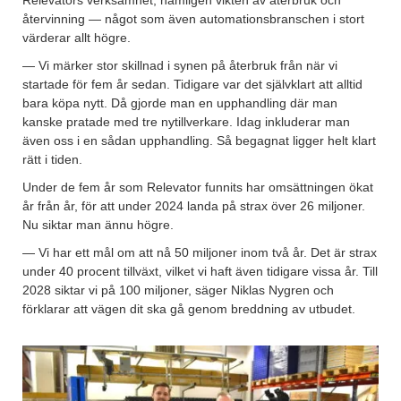
Relevators verksamhet, nämligen vikten av återbruk och
återvinning — något som även automationsbranschen i stort
värderar allt högre.
— Vi märker stor skillnad i synen på återbruk från när vi
startade för fem år sedan. Tidigare var det självklart att alltid
bara köpa nytt. Då gjorde man en upphandling där man
kanske pratade med tre nytillverkare. Idag inkluderar man
även oss i en sådan upphandling. Så begagnat ligger helt klart
rätt i tiden.
Under de fem år som Relevator funnits har omsättningen ökat
år från år, för att under 2024 landa på strax över 26 miljoner.
Nu siktar man ännu högre.
— Vi har ett mål om att nå 50 miljoner inom två år. Det är strax
under 40 procent tillväxt, vilket vi haft även tidigare vissa år. Till
2028 siktar vi på 100 miljoner, säger Niklas Nygren och
förklarar att vägen dit ska gå genom breddning av utbudet.