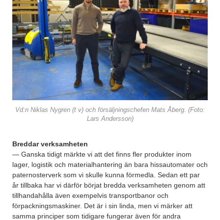
Vd:n Niklas Nygren (t v) och försäljningschefen Mats Åberg. (Foto:
Lars Andersson)
Breddar verksamheten
— Ganska tidigt märkte vi att det finns fler produkter inom
lager, logistik och materialhantering än bara hissautomater och
paternosterverk som vi skulle kunna förmedla. Sedan ett par
år tillbaka har vi därför börjat bredda verksamheten genom att
tillhandahålla även exempelvis transportbanor och
förpackningsmaskiner. Det är i sin linda, men vi märker att
samma principer som tidigare fungerar även för andra