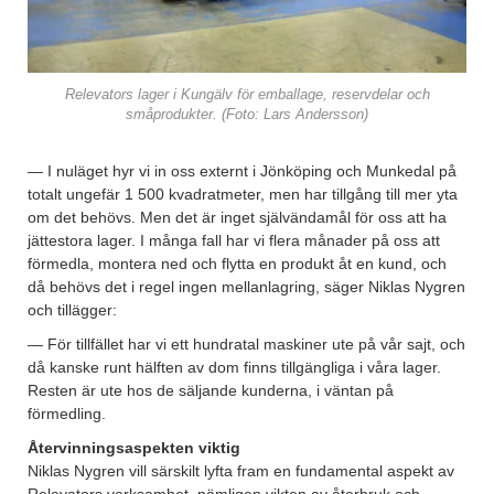
Relevators lager i Kungälv för emballage, reservdelar och
småprodukter. (Foto: Lars Andersson)
— I nuläget hyr vi in oss externt i Jönköping och Munkedal på
totalt ungefär 1 500 kvadratmeter, men har tillgång till mer yta
om det behövs. Men det är inget självändamål för oss att ha
jättestora lager. I många fall har vi flera månader på oss att
förmedla, montera ned och flytta en produkt åt en kund, och
då behövs det i regel ingen mellanlagring, säger Niklas Nygren
och tillägger:
— För tillfället har vi ett hundratal maskiner ute på vår sajt, och
då kanske runt hälften av dom finns tillgängliga i våra lager.
Resten är ute hos de säljande kunderna, i väntan på
förmedling.
Återvinningsaspekten viktig
Niklas Nygren vill särskilt lyfta fram en fundamental aspekt av