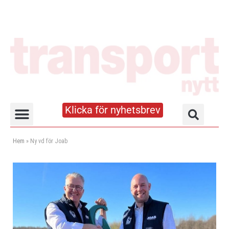
Klicka för nyhetsbrev
Truck- och lagerhandboken
Hem
»
Ny vd för Joab