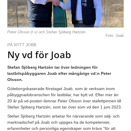
Peter Olsson (t v) och Stefan Sjöberg Hartzén.
Foto: Joab
PÅ NYTT JOBB
Ny vd för Joab
Stefan Sjöberg Hartzén tar över ledningen för
lastbilspåbyggaren Joab efter mångårige vd:n Peter
Olsson.
Göteborgsbaserade företaget Joab, som är verksam inom
påbyggnadsbranschen för lastbilar, har bytt vd. Efter mer än
20 år på vd-posten lämnar Peter Olsson över stafettpinnen till
Stefan Sjöberg Hartzén, som tar över som vd den 1 juni 2023.
Stefan Sjöberg Hartzén arbetar för närvarande som sälj- och
marknadschef på Joab och uppges ha de kompetenser,
erfarenheter och personliga egenskaper som krävs ”för att