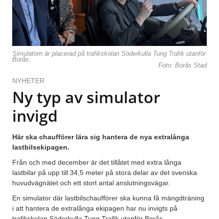
Simulatorn är placerad på trafikskolan Söderkulla Tung Trafik utanför
Borås.
Foto: Borås Stad
NYHETER
Ny typ av simulator
invigd
Här ska chaufförer lära sig hantera de nya extralånga
lastbilsekipagen.
Från och med december är det tillåtet med extra långa
lastbilar på upp till 34,5 meter på stora delar av det svenska
huvudvägnätet och ett stort antal anslutningsvägar.
En simulator där lastbilschaufförer ska kunna få mängdträning
i att hantera de extralånga ekipagen har nu invigts på
trafikskolan Söderkulla Tung Trafik utanför Borås.