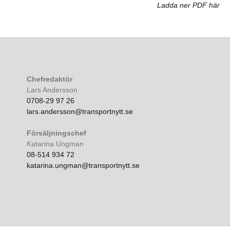
Ladda ner PDF här
Chefredaktör
Lars Andersson
0708-29 97 26
lars.andersson@transportnytt.se
Försäljningschef
Katarina Ungman
08-514 934 72
katarina.ungman@transportnytt.se