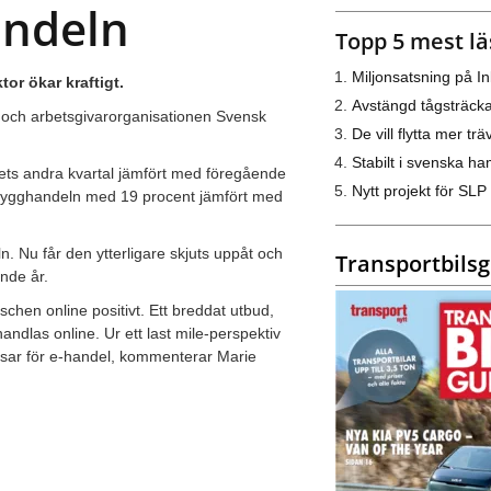
andeln
Topp 5 mest lä
Miljonsatsning på I
or ökar kraftigt.
Avstängd tågsträck
 och arbetsgivarorganisationen Svensk
De vill flytta mer trä
Stabilt i svenska h
rets andra kvartal jämfört med föregående
Nytt projekt för SLP
bygghandeln med 19 procent jämfört med
. Nu får den ytterligare skjuts uppåt och
Transportbils
nde år.
chen online positivt. Ett breddat utbud,
andlas online. Ur ett last mile-perspektiv
assar för e-handel, kommenterar Marie