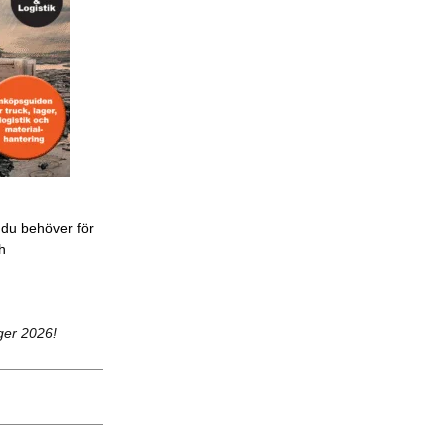
 du behöver för
ch
ger 2026!