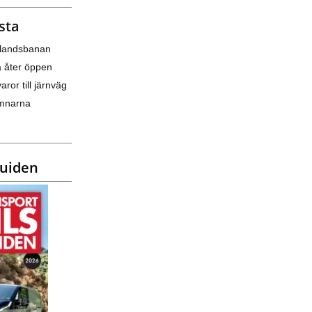
sta
nlandsbanan
a åter öppen
varor till järnväg
amnarna
guiden