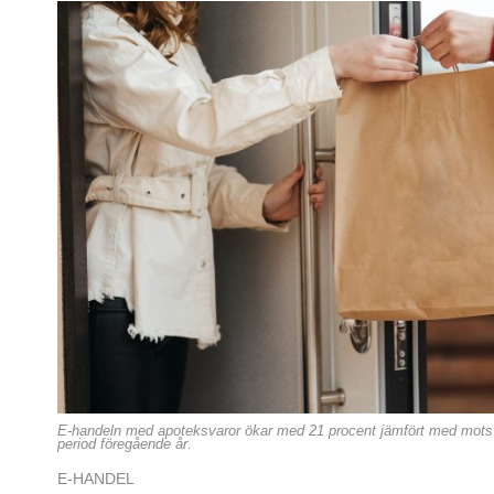
E-handeln med apoteksvaror ökar med 21 procent jämfört med mot
period föregående år.
E-HANDEL