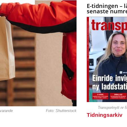
E-tidningen – l
senaste numre
Transportnytt nr 
svarande
Foto: Shutterstock
Tidningsarkiv