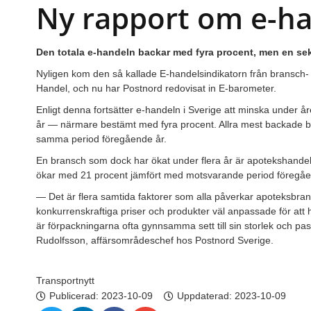
Ny rapport om e-h
Den totala e-handeln backar med fyra procent, men en sekt
Nyligen kom den så kallade E-handelsindikatorn från bransch-
Handel, och nu har Postnord redovisat in E-barometer.
Enligt denna fortsätter e-handeln i Sverige att minska under å
år — närmare bestämt med fyra procent. Allra mest backade 
samma period föregående år.
En bransch som dock har ökat under flera år är apotekshandeln
ökar med 21 procent jämfört med motsvarande period föregåe
— Det är flera samtida faktorer som alla påverkar apoteksbrans
konkurrenskraftiga priser och produkter väl anpassade för att h
är förpackningarna ofta gynnsamma sett till sin storlek och p
Rudolfsson, affärsområdeschef hos Postnord Sverige.
Transportnytt
Publicerad:
2023-10-09
Uppdaterad: 2023-10-09