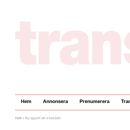
Hem
Annonsera
Prenumerera
Tra
Hem
»
Ny rapport om e-handeln