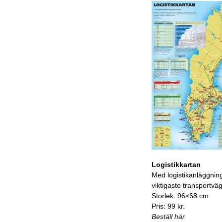
Logistikkartan
Med logistikanläggnin
viktigaste transportvä
Storlek: 96×68 cm
Pris: 99 kr.
Beställ här