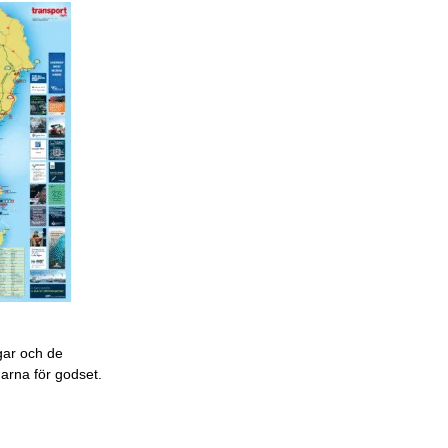
gar och de
garna för godset.