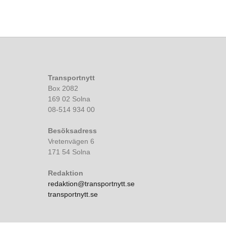
Transportnytt
Box 2082
169 02 Solna
08-514 934 00
Besöksadress
Vretenvägen 6
171 54 Solna
Redaktion
redaktion@transportnytt.se
transportnytt.se