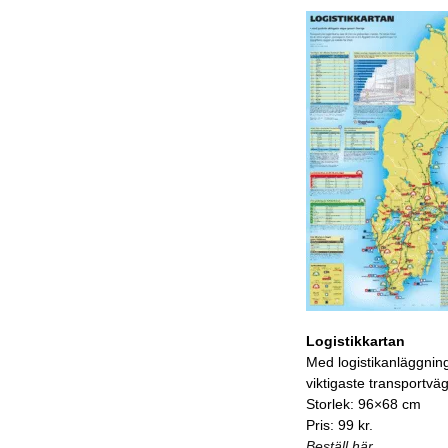
Logistikkartan
Med logistikanläggnin
viktigaste transportvä
Storlek: 96×68 cm
Pris: 99 kr.
Beställ här