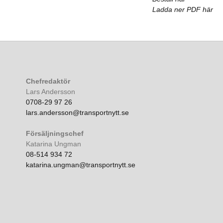
Ladda ner PDF här
Chefredaktör
Lars Andersson
0708-29 97 26
lars.andersson@transportnytt.se
Försäljningschef
Katarina Ungman
08-514 934 72
katarina.ungman@transportnytt.se