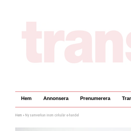
Hem
Annonsera
Prenumerera
Tra
Hem
»
Ny samverkan inom cirkulär e-handel