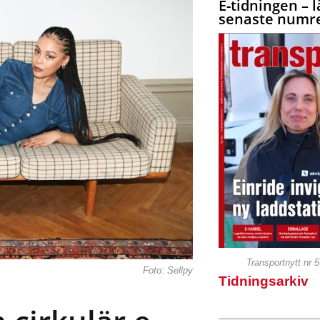
E-tidningen – l
senaste numre
Transportnytt nr 
Foto: Sellpy
Tidningsarkiv