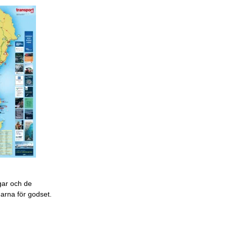
gar och de
garna för godset.