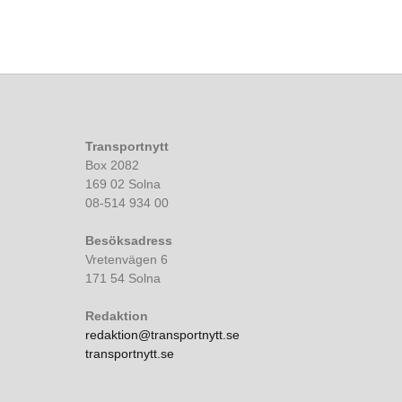
Transportnytt
Box 2082
169 02 Solna
08-514 934 00
Besöksadress
Vretenvägen 6
171 54 Solna
Redaktion
redaktion@transportnytt.se
transportnytt.se