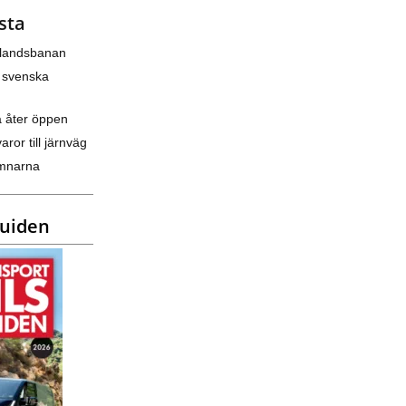
sta
nlandsbanan
 svenska
a åter öppen
varor till järnväg
amnarna
guiden