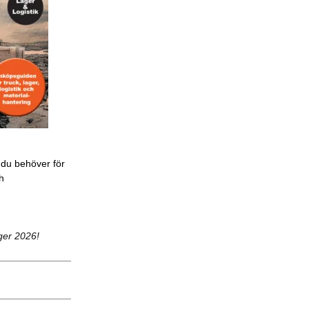
 du behöver för
ch
ger 2026!