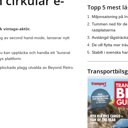
cirkulär e-
Topp 5 mest lä
Miljonsatsning på I
Tummen ned för de
k vintage-aktör.
rastplatserna
Avstängd tågsträck
ning av second hand-mode, lanserar nytt
De vill flytta mer trä
Stabilt i svenska h
u kan upptäcka och handla ett ”kurerat
ys plattform.
dplockade plagg utvalda av Beyond Retro.
Transportbils