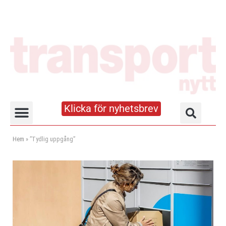
Klicka för nyhetsbrev
Truck- och lagerhandboken
Hem
»
”Tydlig uppgång”