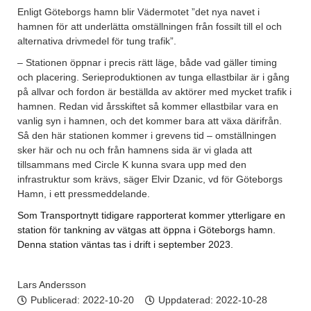
Enligt Göteborgs hamn blir Vädermotet ”det nya navet i
hamnen för att underlätta omställningen från fossilt till el och
alternativa drivmedel för tung trafik”.
– Stationen öppnar i precis rätt läge, både vad gäller timing
och placering. Serieproduktionen av tunga ellastbilar är i gång
på allvar och fordon är beställda av aktörer med mycket trafik i
hamnen. Redan vid årsskiftet så kommer ellastbilar vara en
vanlig syn i hamnen, och det kommer bara att växa därifrån.
Så den här stationen kommer i grevens tid – omställningen
sker här och nu och från hamnens sida är vi glada att
tillsammans med Circle K kunna svara upp med den
infrastruktur som krävs, säger Elvir Dzanic, vd för Göteborgs
Hamn, i ett pressmeddelande.
Som Transportnytt tidigare rapporterat kommer ytterligare en
station för tankning av vätgas att öppna i Göteborgs hamn.
Denna station väntas tas i drift i september 2023.
Lars Andersson
Publicerad:
2022-10-20
Uppdaterad: 2022-10-28