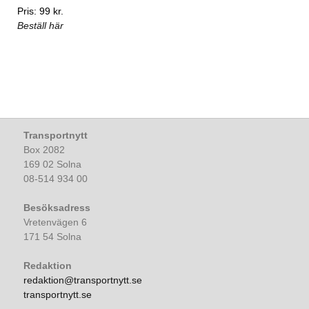
Pris: 99 kr.
Beställ här
Transportnytt
Box 2082
169 02 Solna
08-514 934 00
Besöksadress
Vretenvägen 6
171 54 Solna
Redaktion
redaktion@transportnytt.se
transportnytt.se