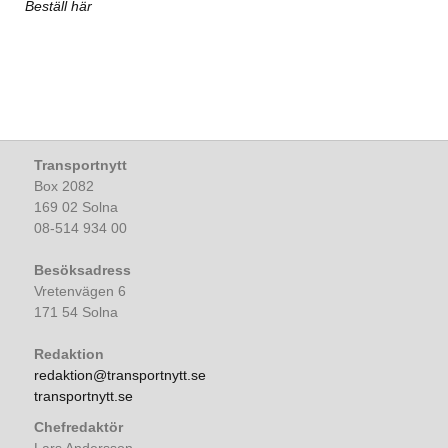
Beställ här
Transportnytt
Box 2082
169 02 Solna
08-514 934 00
Besöksadress
Vretenvägen 6
171 54 Solna
Redaktion
redaktion@transportnytt.se
transportnytt.se
Chefredaktör