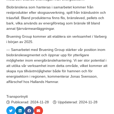
Biobränslena som hanteras i samarbetet kommer från
restprodukter efter skogsavverkning, spill från träindustrin och
träavfall. Bland produkterna finns flis, bränsleved, pellets och
bark, vilka används av energiföretag som bränsle till bland
annat fjärrvärmeanläggningar.
Bruening Group kommer att etablera sin verksamhet i Varberg
i början av 2025.
— Samarbetet med Bruening Group stärker vår position inom
biobränslesegmentet och öppnar upp för ytterligare
möjligheter inom energibränslehantering. Vi ser stor potential i
att utöka vår verksamhet inom detta område, vilket kommer att
skapa nya tillväxtmöjligheter både för hamnen och för
energisektorn i regionen, kommenterar Jonas Svensson,
affärschef hos Hallands Hamnar.
Transportnytt
Publicerad:
2024-11-28
Uppdaterad: 2024-11-28