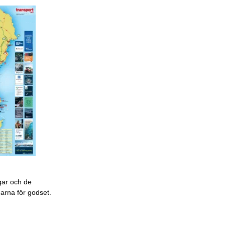
gar och de
garna för godset.