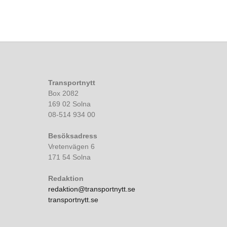
Transportnytt
Box 2082
169 02 Solna
08-514 934 00
Besöksadress
Vretenvägen 6
171 54 Solna
Redaktion
redaktion@transportnytt.se
transportnytt.se