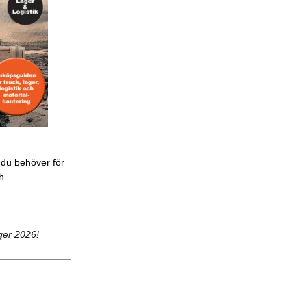
 du behöver för
ch
ger 2026!