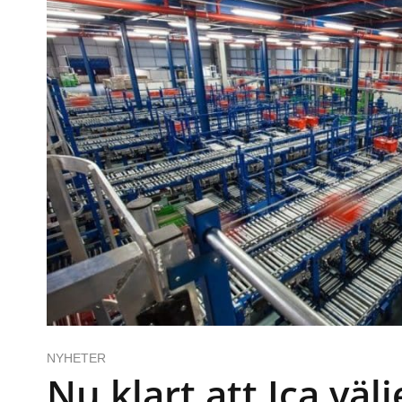
NYHETER
Nu klart att Ica väl