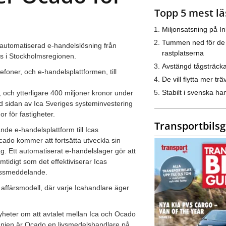
Topp 5 mest lä
Miljonsatsning på I
Tummen ned för de
elautomatiserad e-handelslösning från
rastplatserna
ggs i Stockholmsregionen.
Avstängd tågsträck
efoner, och e-handelsplattformen, till
De vill flytta mer trä
Stabilt i svenska h
, och ytterligare 400 miljoner kronor under
id sidan av Ica Sveriges systeminvestering
r för fastigheter.
Transportbils
de e-handelsplattform till Icas
Ocado kommer att fortsätta utveckla sin
tag. Ett automatiserat e-handelslager gör att
tidigt som det effektiviserar Icas
ressmeddelande.
affärsmodell, där varje Icahandlare äger
nyheter om att avtalet mellan Ica och Ocado
tannien är Ocado en livsmedelshandlare på