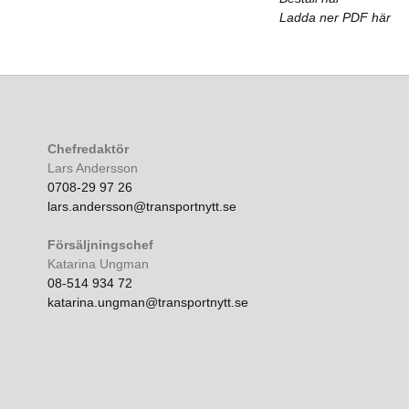
Ladda ner PDF här
Chefredaktör
Lars Andersson
0708-29 97 26
lars.andersson@transportnytt.se
Försäljningschef
Katarina Ungman
08-514 934 72
katarina.ungman@transportnytt.se