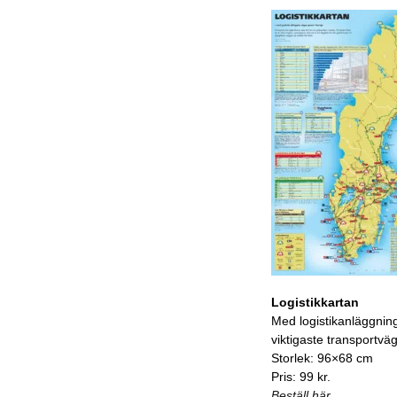
Logistikkartan
Med logistikanläggnin
viktigaste transportvä
Storlek: 96×68 cm
Pris: 99 kr.
Beställ här