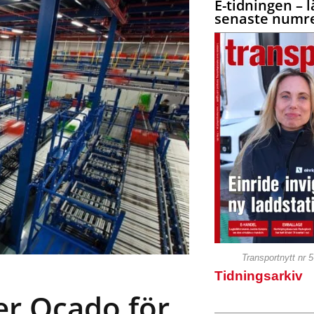
E-tidningen – l
senaste numre
Transportnytt nr 
Tidningsarkiv
jer Ocado för