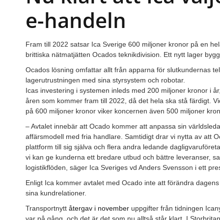
e-handeln
Fram till 2022 satsar Ica Sverige 600 miljoner kronor på en h
brittiska nätmatjätten Ocados teknikdivision. Ett nytt lager by
Ocados lösning omfattar allt från apparna för slutkundernas tel
lagerutrustningen med sina styrsystem och robotar.
Icas investering i systemen inleds med 200 miljoner kronor i år
åren som kommer fram till 2022, då det hela ska stå färdigt. V
på 600 miljoner kronor viker koncernen även 500 miljoner krono
– Avtalet innebär att Ocado kommer att anpassa sin världsledan
affärsmodell med fria handlare. Samtidigt drar vi nytta av att 
plattform till sig själva och flera andra ledande dagligvaruföre
vi kan ge kunderna ett bredare utbud och bättre leveranser, sam
logistikflöden, säger Ica Sveriges vd Anders Svensson i ett p
Enligt Ica kommer avtalet med Ocado inte att förändra dagens 
sina kundrelationer.
Transportnytt
återgav i november
uppgifter från tidningen Ica
var på gång, och det är det som nu alltså står klart. I Storbri