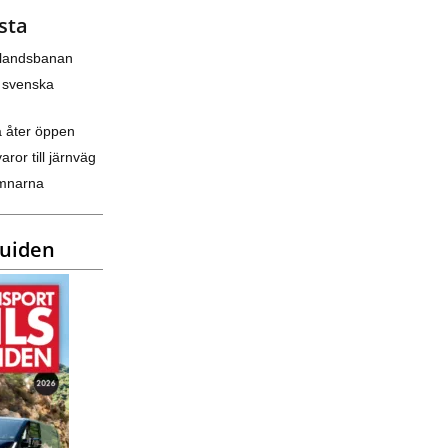
sta
nlandsbanan
 svenska
a åter öppen
varor till järnväg
amnarna
guiden