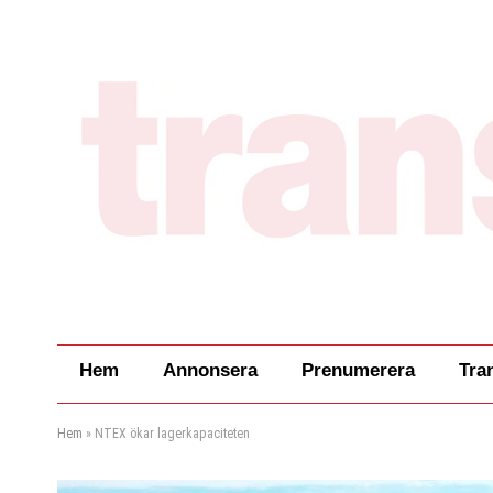
Hem
Annonsera
Prenumerera
Tra
Hem
»
NTEX ökar lagerkapaciteten