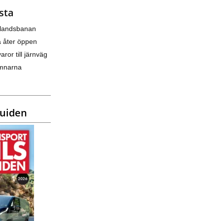
sta
nlandsbanan
a åter öppen
varor till järnväg
amnarna
guiden