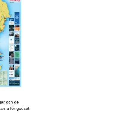
gar och de
garna för godset.