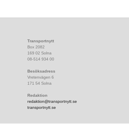
Transportnytt
Box 2082
169 02 Solna
08-514 934 00
Besöksadress
Vretenvägen 6
171 54 Solna
Redaktion
redaktion@transportnytt.se
transportnytt.se