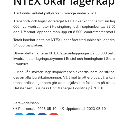
NTEX ökar lagerkap
Tredubblar antalet pallplatser i Sverige under 2023.
Transport- och logistikföretaget NTEX ökar kontinuerligt sin 
000 nya kvadratmeter i Helsingborg, och i september tas 27 0
den 1 februari öppnade man upp ett 8 500 kvadratmeter stort l
Totalt innebär detta att NTEX under året tredubblar sin lagerkapa
54 000 pallplatser.
Utöver detta hanterar NTEX lageranläggningar på 33 000 pallpl
kvadratmeter lagringsutrymme i Bristol och Immingham i Storbri
Frankrike.
– Med vår utökade lagerkapacitet och expertis inom logistik och 
oss an alla logistikutmaningar. Vårt mål är att erbjuda våra ku
transportlösningar som gör att de själva kan fokusera på si
Hallstensen, Business Unit Manager Logistics på NTEX.
Lars Andersson
Publicerad:
2023-05-10
Uppdaterad: 2023-05-10