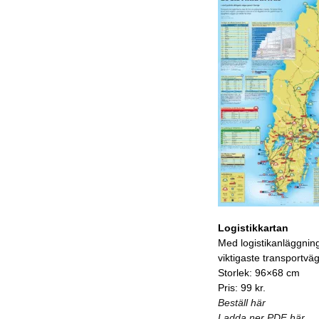
Logistikkartan
Med logistikanläggnin
viktigaste transportvä
Storlek: 96×68 cm
Pris: 99 kr.
Beställ här
Ladda ner PDF här