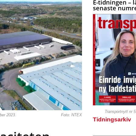
E-tidningen – l
senaste numre
Transportnytt nr 
ber 2023.
Foto: NTEX
Tidningsarkiv