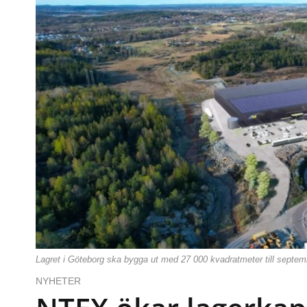
Lagret i Göteborg ska bygga ut med 27 000 kvadratmeter till septem
NYHETER