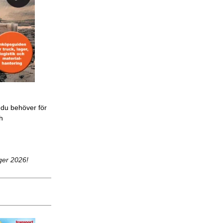
 du behöver för
ch
ger 2026!