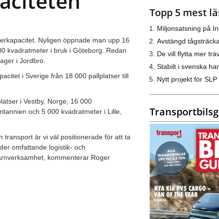
aciteten
Topp 5 mest lä
Miljonsatsning på I
lagerkapacitet. Nyligen öppnade man upp 16
Avstängd tågsträck
00 kvadratmeter i bruk i Göteborg. Redan
De vill flytta mer trä
ager i Jordbro.
Stabilt i svenska h
citet i Sverige från 18 000 pallplatser till
Nytt projekt för SLP
atser i Vestby, Norge, 16 000
Transportbils
tannien och 5 000 kvadratmeter i Lille,
transport är vi väl positionerade för att ta
nder omfattande logistik- och
n kärnverksamhet, kommenterar Roger