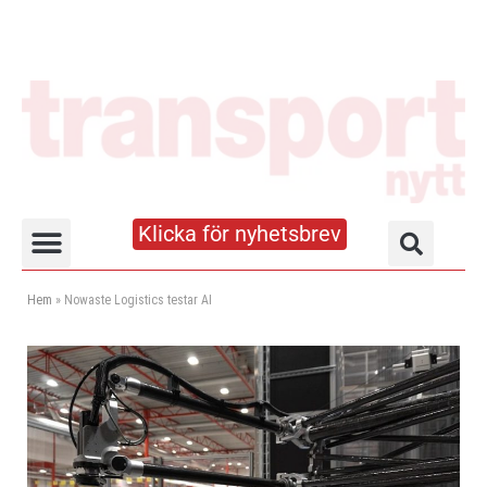
Klicka för nyhetsbrev
Truck- och lagerhandboken
Hem
»
Nowaste Logistics testar AI