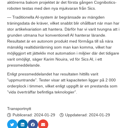
aktörerna bakom projektet är det första gången Cognibotics-
roboten testas med den nya mjukvaran från Sics.
— Traditionella AI-system är begränsade av mängden
träningsdata de kräver, vilket snabbt blir ohållbart när man har
stor artikelvariation att hantera. Därför har vi varit tvungna att i
grunden utmana hur konventionell AI hanterar lärande.
Resultatet är en autonom produkt med förmåga till så nära
mänsklig realtidsinlärning som man kan komma, vilket har
möjliggjort ett jättekliv mot automation i miljöer där det tidigare
varit omöjligt, säger Karim Nouira, vd för Sics AI, i ett
pressmeddelande.
Enligt pressmeddelandet har resultaten hittills varit
”uppmuntrande”. Tester visar att kapaciteten ligger på 2 000
orderplock i timmen, vilket enligt uppgift är en prestanda som
”vida överträffar befintliga teknologier”.
Transportnytt
Publicerad:
2024-01-29
Uppdaterad: 2024-01-29