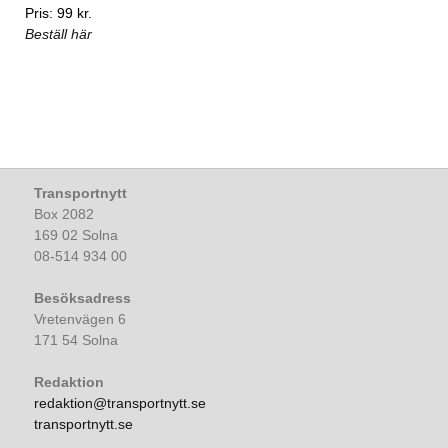
Pris: 99 kr.
Beställ här
Transportnytt
Box 2082
169 02 Solna
08-514 934 00
Besöksadress
Vretenvägen 6
171 54 Solna
Redaktion
redaktion@transportnytt.se
transportnytt.se