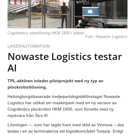
Cognibotics robotlösning HKM 1800 i arbete.
Foto: Nowaste Logistics
LAGERAUTOMATION
Nowaste Logistics testar
AI
TPL-aktören inleder pilotprojekt med ny typ av
plockrobotlösning.
Helsingborgsbaserade tredjepartslogistikföretaget Nowaste
Logistics har utökat sin maskinpark med en ny version av
Cognibotics plockrobot HKM 1800, som försetts med ny
mjukvara från Sics AI.
Lösningen — som har tagits fram med stöd av Vinnova – ska
testas i en av terminalerna vid logistikområdet Tostarp. Enligt