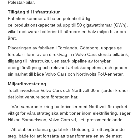
Polestar-bilar.
Tillgång till infrastruktur
Fabriken kommer att ha en potentiell årlig
cellproduktionskapacitet på upp till 50 gigawattimmar (GWh),
vilket motsvarar batterier till närmare en halv miljon bilar om
året.
Placeringen av fabriken i Torslanda, Göteborg, uppges ge
fördelar i form av en direktväg in i Volvo Cars största bilfabrik,
tillgång till infrastruktur, en stark pipeline av förnybar
energiförsörjning och relevant arbetskompetens, och genom
sin närhet till både Volvo Cars och Northvolts FoU-enheter.
Miljardinvestering
Totalt investerar Volvo Cars och Northvolt 30 miljarder kronor i
det joint venture som företagen har.
– Vårt samarbete kring battericeller med Northvolt är mycket
viktigt för våra strategiska ambitioner inom elektrifiering, säger
Håkan Samuelsson, Volvo Cars vd, i ett pressmeddelande.
– Att etablera denna gigafabrik i Göteborg är ett avgörande
steg, både för att fortsätta att transformera en av de mest