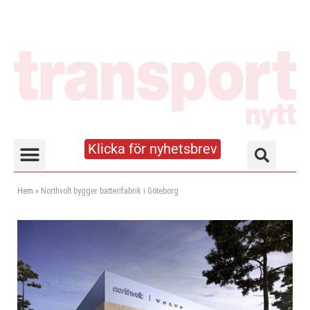
Klicka för nyhetsbrev
Truck- och lagerhandboken
Hem
»
Northvolt bygger batterifabrik i Göteborg