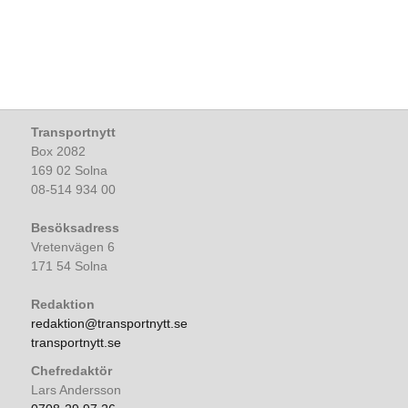
Transportnytt
Box 2082
169 02 Solna
08-514 934 00
Besöksadress
Vretenvägen 6
171 54 Solna
Redaktion
redaktion@transportnytt.se
transportnytt.se
Chefredaktör
Lars Andersson