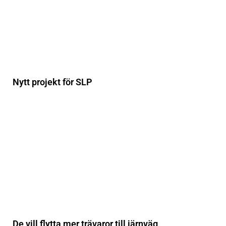
Nytt projekt för SLP
De vill flytta mer trävaror till järnväg