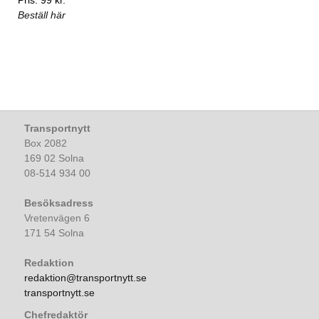
Beställ här
Transportnytt
Box 2082
169 02 Solna
08-514 934 00
Besöksadress
Vretenvägen 6
171 54 Solna
Redaktion
redaktion@transportnytt.se
transportnytt.se
Chefredaktör