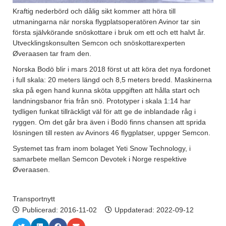
Kraftig nederbörd och dålig sikt kommer att höra till
utmaningarna när norska flygplatsoperatören Avinor tar sin
första självkörande snöskottare i bruk om ett och ett halvt år.
Utvecklingskonsulten Semcon och snöskottarexperten
Øveraasen tar fram den.
Norska Bodö blir i mars 2018 först ut att köra det nya fordonet
i full skala: 20 meters längd och 8,5 meters bredd. Maskinerna
ska på egen hand kunna sköta uppgiften att hålla start och
landningsbanor fria från snö. Prototyper i skala 1:14 har
tydligen funkat tillräckligt väl för att ge de inblandade råg i
ryggen. Om det går bra även i Bodö finns chansen att sprida
lösningen till resten av Avinors 46 flygplatser, uppger Semcon.
Systemet tas fram inom bolaget Yeti Snow Technology, i
samarbete mellan Semcon Devotek i Norge respektive
Øveraasen.
Transportnytt
Publicerad:
2016-11-02
Uppdaterad: 2022-09-12