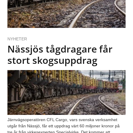
NYHETER
Nässjös tågdragare får
stort skogsuppdrag
Järnvägsoperatören CFL Cargo, vars svenska verksamhet
utgår från Nässjö, får ett uppdrag värt 60 miljoner kronor på
tre år från virkesexperten Specialvirke. Det kommer att