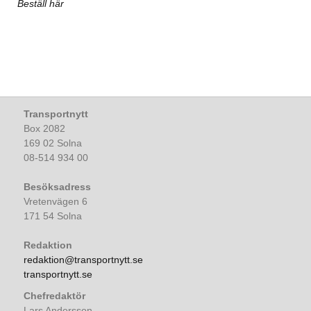
Beställ här
Transportnytt
Box 2082
169 02 Solna
08-514 934 00
Besöksadress
Vretenvägen 6
171 54 Solna
Redaktion
redaktion@transportnytt.se
transportnytt.se
Chefredaktör
Lars Andersson