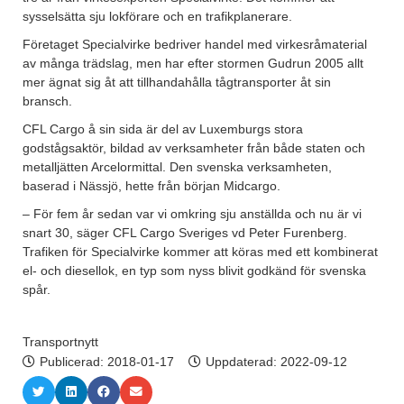
sysselsätta sju lokförare och en trafikplanerare.
Företaget Specialvirke bedriver handel med virkesråmaterial
av många trädslag, men har efter stormen Gudrun 2005 allt
mer ägnat sig åt att tillhandahålla tågtransporter åt sin
bransch.
CFL Cargo å sin sida är del av Luxemburgs stora
godstågsaktör, bildad av verksamheter från både staten och
metalljätten Arcelormittal. Den svenska verksamheten,
baserad i Nässjö, hette från början Midcargo.
– För fem år sedan var vi omkring sju anställda och nu är vi
snart 30, säger CFL Cargo Sveriges vd Peter Furenberg.
Trafiken för Specialvirke kommer att köras med ett kombinerat
el- och diesellok, en typ som nyss blivit godkänd för svenska
spår.
Transportnytt
Publicerad:
2018-01-17
Uppdaterad: 2022-09-12