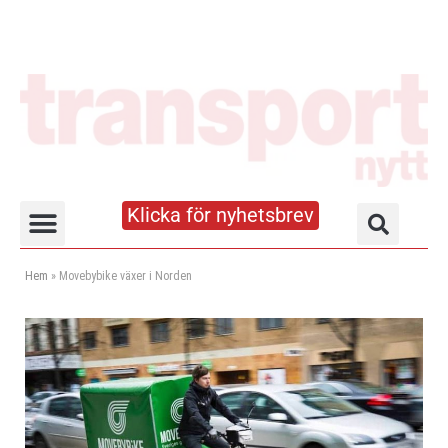
Klicka för nyhetsbrev
Truck- och lagerhandboken
Hem
»
Movebybike växer i Norden