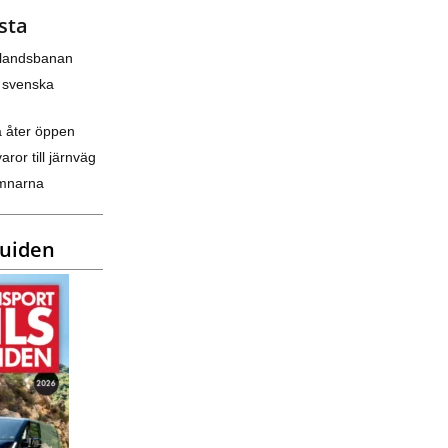
sta
nlandsbanan
 svenska
a åter öppen
varor till järnväg
amnarna
guiden