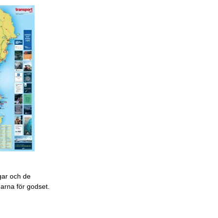
gar och de
garna för godset.