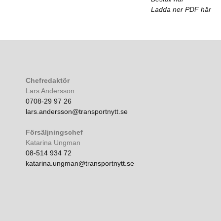
Ladda ner PDF här
Chefredaktör
Lars Andersson
0708-29 97 26
lars.andersson@transportnytt.se
Försäljningschef
Katarina Ungman
08-514 934 72
katarina.ungman@transportnytt.se