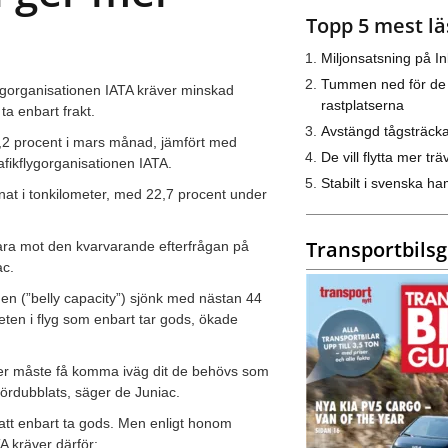
Topp 5 mest lä
Miljonsatsning på I
Tummen ned för de
kflygorganisationen IATA kräver minskad
rastplatserna
ta enbart frakt.
Avstängd tågsträck
5,2 procent i mars månad, jämfört med
De vill flytta mer trä
afikflygorganisationen IATA.
Stabilt i svenska h
knat i tonkilometer, med 22,7 procent under
Transportbils
 svara mot den kvarvarande efterfrågan på
ac.
en (”belly capacity”) sjönk med nästan 44
eten i flyg som enbart tar gods, ökade
ser måste få komma iväg dit de behövs som
fördubblats, säger de Juniac.
 att enbart ta gods. Men enligt honom
A kräver därför: