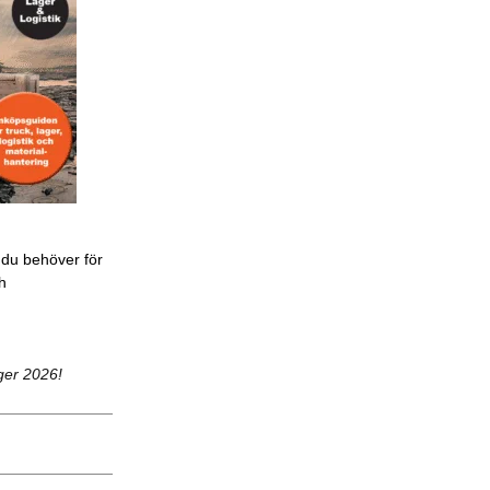
 du behöver för
ch
ger 2026!