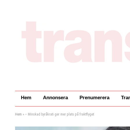
Hem
Annonsera
Prenumerera
Tra
Hem
»
– Minskad byråkrati ger mer plats på fraktflyget