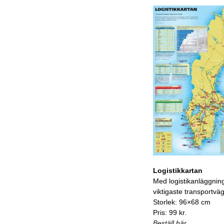
Logistikkartan
Med logistikanläggnin
viktigaste transportvä
Storlek: 96×68 cm
Pris: 99 kr.
Beställ här