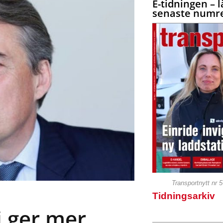
E-tidningen – l
senaste numre
Transportnytt nr 
Tidningsarkiv
i ger mer