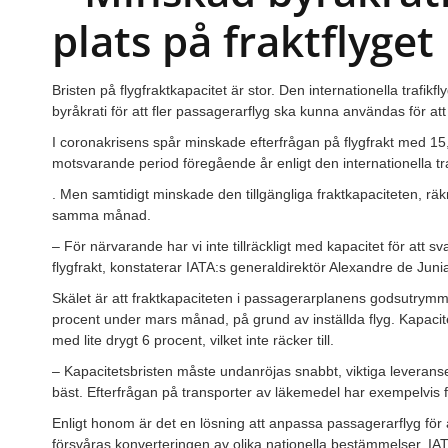
plats på fraktflyget
Bristen på flygfraktkapacitet är stor. Den internationella trafi
byråkrati för att fler passagerarflyg ska kunna användas för att 
I coronakrisens spår minskade efterfrågan på flygfrakt med 1
motsvarande period föregående år enligt den internationella tr
. Men samtidigt minskade den tillgängliga fraktkapaciteten, rä
samma månad.
– För närvarande har vi inte tillräckligt med kapacitet för att
flygfrakt, konstaterar IATA:s generaldirektör Alexandre de Juni
Skälet är att fraktkapaciteten i passagerarplanens godsutrymm
procent under mars månad, på grund av inställda flyg. Kapacit
med lite drygt 6 procent, vilket inte räcker till.
– Kapacitetsbristen måste undanröjas snabbt, viktiga leveran
bäst. Efterfrågan på transporter av läkemedel har exempelvis 
Enligt honom är det en lösning att anpassa passagerarflyg för
försvåras konverteringen av olika nationella bestämmelser. IAT