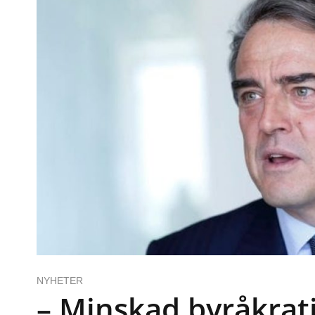
NYHETER
– Minskad byråkrat