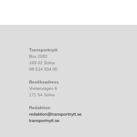
Transportnytt
Box 2082
169 02 Solna
08-514 934 00
Besöksadress
Vretenvägen 6
171 54 Solna
Redaktion
redaktion@transportnytt.se
transportnytt.se