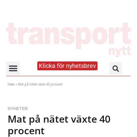
Klicka för nyhetsbrev
Truck- och lagerhandboken
Hem
»
Mat på nätet växte 40 procent
NYHETER
Mat på nätet växte 40
procent