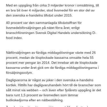
Med en uppgång från cirka 3 miljarder kronor i omsättning, till
en bra bit över 4 miljarder, stod livsmedel för en stor del av
den svenska e-handelns tillväxt under 2015.
40 procent var den sammanlagda tillväxtsiffran för
livsmedelsförsäljningen på nätet förra året, enligt
branschföreningen Svensk Digital Handels undersökning D-
food index.
Nätförsäljningen av färdiga middagslösningar växte med 26
procent, medan de lösplockade kassarna omsatte hela 55
procent mer pengar än 2014. Det innebar att de lösplockade
kassarna under året gick om de färdiga middagslösningarna i
försäljningsvolym.
Dagligvarorna är något av joker i den svenska e-handelns
kortlek. Hittills har dagligvaruhandeln hört till de branscher som
sålt minst via webben – och även efter fjolårets uppgång är det
bara runt 1,5 procent av livsmedlen som lämnar
butikskedjorna efter en nätbeställning.