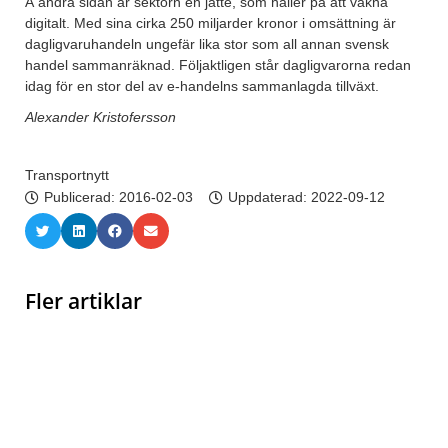
Å andra sidan är sektorn en jätte, som håller på att vakna
digitalt. Med sina cirka 250 miljarder kronor i omsättning är
dagligvaruhandeln ungefär lika stor som all annan svensk
handel sammanräknad. Följaktligen står dagligvarorna redan
idag för en stor del av e-handelns sammanlagda tillväxt.
Alexander Kristofersson
Transportnytt
Publicerad:
2016-02-03
Uppdaterad: 2022-09-12
Fler artiklar