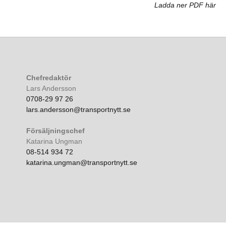
Ladda ner PDF här
Chefredaktör
Lars Andersson
0708-29 97 26
lars.andersson@transportnytt.se
Försäljningschef
Katarina Ungman
08-514 934 72
katarina.ungman@transportnytt.se