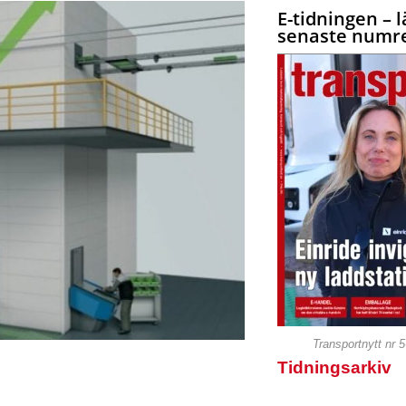
E-tidningen – l
senaste numre
Transportnytt nr 
Tidningsarkiv