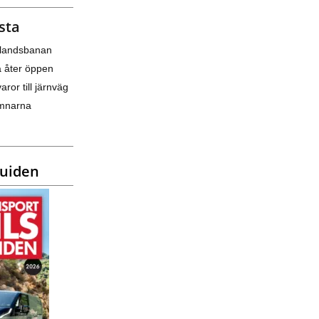
sta
nlandsbanan
a åter öppen
varor till järnväg
amnarna
guiden