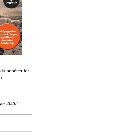
 du behöver för
ch
ger 2026!