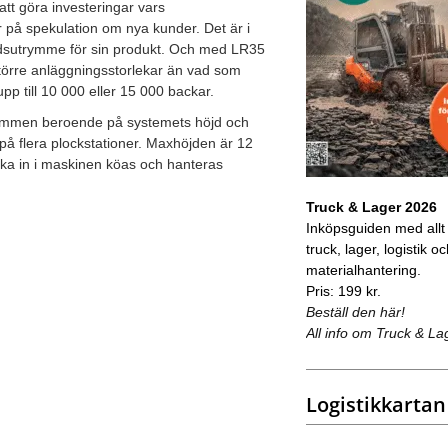
att göra investeringar vars
r på spekulation om nya kunder. Det är i
adsutrymme för sin produkt. Och med LR35
törre anläggningsstorlekar än vad som
pp till 10 000 eller 15 000 backar.
i timmen beroende på systemets höjd och
på flera plockstationer. Maxhöjden är 12
 ska in i maskinen köas och hanteras
Truck & Lager 2026
Inköpsguiden med allt
truck, lager, logistik o
materialhantering.
Pris: 199 kr.
Beställ den här!
All info om Truck & La
Logistikkartan