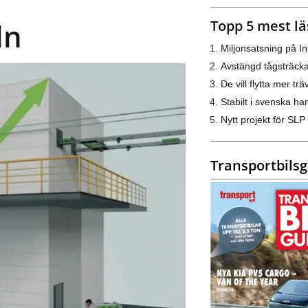
Topp 5 mest lä
ln
Miljonsatsning på I
Avstängd tågsträck
De vill flytta mer trä
Stabilt i svenska h
Nytt projekt för SLP
Transportbils