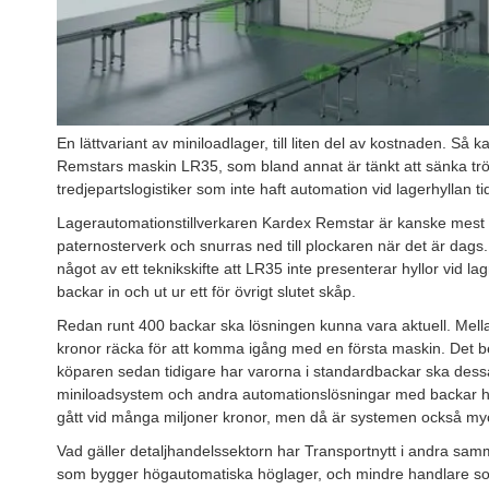
En lättvariant av miniloadlager, till liten del av kostnaden. Så
Remstars maskin LR35, som bland annat är tänkt att sänka tr
tredjepartslogistiker som inte haft automation vid lagerhyllan ti
Lagerautomationstillverkaren Kardex Remstar är kanske mest kä
paternosterverk och snurras ned till plockaren när det är dags
något av ett teknikskifte att LR35 inte presenterar hyllor vid l
backar in och ut ur ett för övrigt slutet skåp.
Redan runt 400 backar ska lösningen kunna vara aktuell. Mell
kronor räcka för att komma igång med en första maskin. Det b
köparen sedan tidigare har varorna i standardbackar ska des
miniloadsystem och andra automationslösningar med backar har
gått vid många miljoner kronor, men då är systemen också my
Vad gäller detaljhandelssektorn har Transportnytt i andra sa
som bygger högautomatiska höglager, och mindre handlare som ha