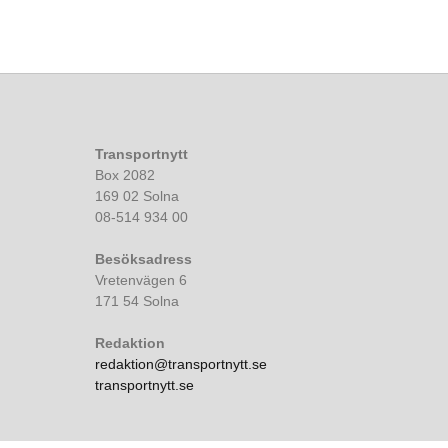
Transportnytt
Box 2082
169 02 Solna
08-514 934 00
Besöksadress
Vretenvägen 6
171 54 Solna
Redaktion
redaktion@transportnytt.se
transportnytt.se