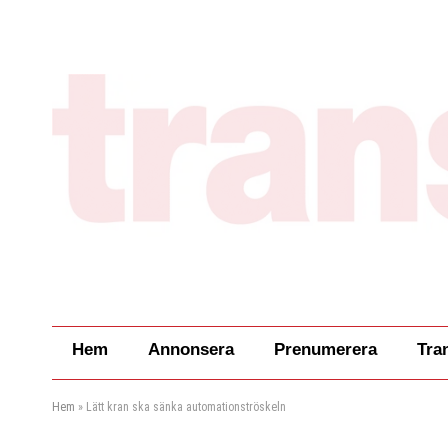
Hem
Annonsera
Prenumerera
Tra
Hem
»
Lätt kran ska sänka automationströskeln