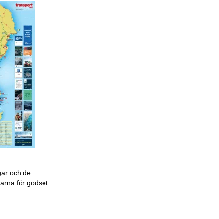
gar och de
garna för godset.