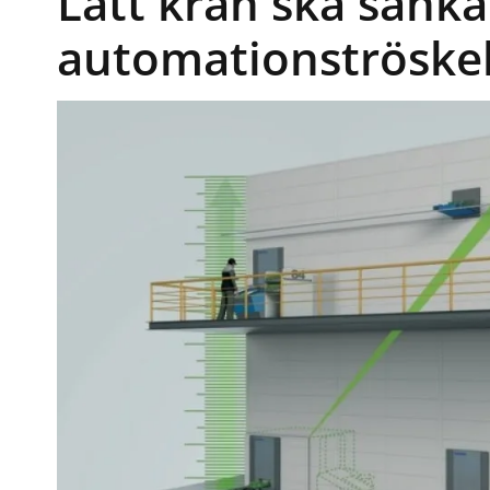
Lätt kran ska sänka
automationströske