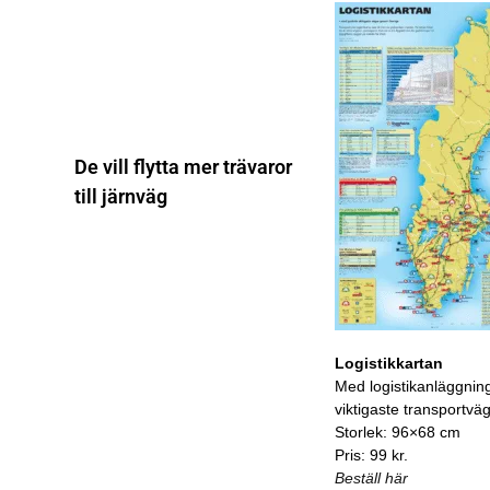
De vill flytta mer trävaror
till järnväg
Logistikkartan
Med logistikanläggnin
viktigaste transportvä
Storlek: 96×68 cm
Pris: 99 kr.
Beställ här