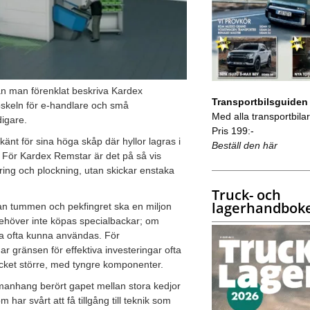
 kan man förenklat beskriva Kardex
Transportbilsguiden
öskeln för e-handlare och små
Med alla transportbilar 
digare.
Pris 199:-
nt för sina höga skåp där hyllor lagras i
Beställ den här
. För Kardex Remstar är det på så vis
agring och plockning, utan skickar enstaka
Truck- och
lagerhandbok
an tummen och pekfingret ska en miljon
ehöver inte köpas specialbackar; om
sa ofta kunna användas. För
 gränsen för effektiva investeringar ofta
cket större, med tyngre komponenter.
mmanhang berört gapet mellan stora kedjor
r svårt att få tillgång till teknik som