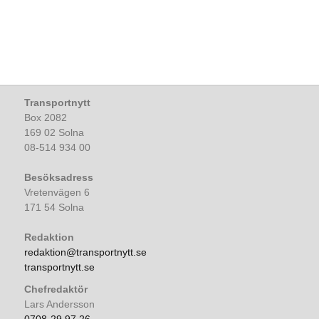
Transportnytt
Box 2082
169 02 Solna
08-514 934 00
Besöksadress
Vretenvägen 6
171 54 Solna
Redaktion
redaktion@transportnytt.se
transportnytt.se
Chefredaktör
Lars Andersson