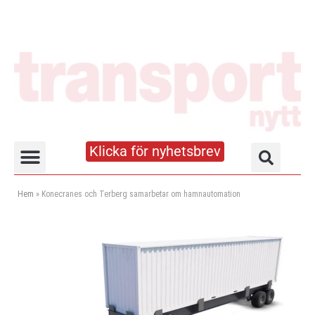
Klicka för nyhetsbrev
Truck- och lagerhandboken
Hem
»
Konecranes och Terberg samarbetar om hamnautomation