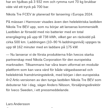
har en hjulbas på 3 932 mm och rymma runt 70 kg brukbar
väte vid ett tryck på 700 bar.
Nikola Tre FCEV är planerad för lansering i Europa 2024.
På mässan i Hannover visades även den helelektriska lastbilen
Nikola Tre BEV upp, som nu börjar att lanseras kommersiellt.
Lastbilen är försedd med nio batterier med en total
energilagring på upp till 738 kWh, vilket ger en räckvidd på
cirka 500 km. Laddningen (10–90 % laddningsnivå) uppges ta
upp till 162 minuter med en laddare på 175 kW.
— Nu lanserar vi de första produkterna från Ivecos starka
partnerskap med Nikola Corporation för den europeiska
marknaden. Tillsammans har våra team utformat en modulär
plattform som kan vara värd för både vätgasbaserad och
helelektrisk framdrivningsteknik, med början i den europeiska
4×2 Artic-versionen av den tunga lastbilen Nikola Tre BEV som
debuterar här i dag, säger Anders Nilsson, försäljningsdirektör
för Iveco Sweden, i ett pressmeddelande.
Lars Andersson