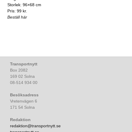
Storlek: 96×68 cm
Pris: 99 kr.
Beställ här
Transportnytt
Box 2082
169 02 Solna
08-514 934 00
Besöksadress
Vretenvägen 6
171 54 Solna
Redaktion
redaktion@transportnytt.se