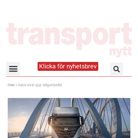
Klicka för nyhetsbrev
Truck- och lagerhandboken
Hem
»
Iveco visar upp vätgaslastbil