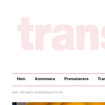
Hem
Annonsera
Prenumerera
Tra
Hem
»
IBM öppnar blockkedjetjänst för mat