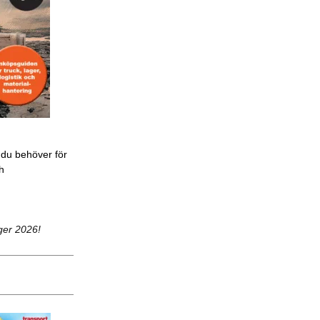
 du behöver för
ch
ger 2026!