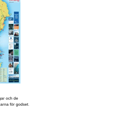
gar och de
garna för godset.