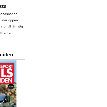
sta
nlandsbanan
a åter öppen
varor till järnväg
amnarna
guiden