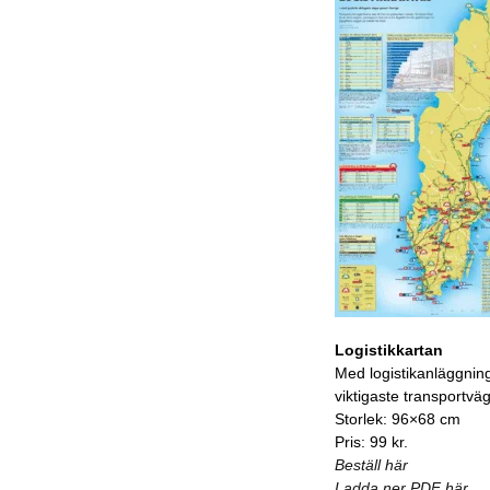
Logistikkartan
Med logistikanläggnin
viktigaste transportvä
Storlek: 96×68 cm
Pris: 99 kr.
Beställ här
Ladda ner PDF här