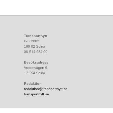
Transportnytt
Box 2082
169 02 Solna
08-514 934 00
Besöksadress
Vretenvägen 6
171 54 Solna
Redaktion
redaktion@transportnytt.se
transportnytt.se