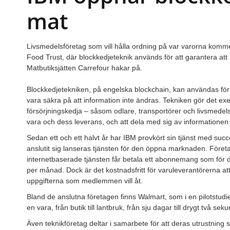
mat
Livsmedelsföretag som vill hålla ordning på var varorna kommer 
Food Trust, där blockkedjeteknik används för att garantera att 
Matbutiksjätten Carrefour hakar på.
Blockkedjetekniken, på engelska blockchain, kan användas för e
vara säkra på att information inte ändras. Tekniken gör det exe
försörjningskedja – såsom odlare, transportörer och livsmedelsh
vara och dess leverans, och att dela med sig av informationen t
Sedan ett och ett halvt år har IBM provkört sin tjänst med succ
anslutit sig lanseras tjänsten för den öppna marknaden. Företa
internetbaserade tjänsten får betala ett abonnemang som för
per månad. Dock är det kostnadsfritt för varuleverantörerna at
uppgifterna som medlemmen vill åt.
Bland de anslutna företagen finns Walmart, som i en pilotstudie
en vara, från butik till lantbruk, från sju dagar till drygt två sek
Även teknikföretag deltar i samarbete för att deras utrustni