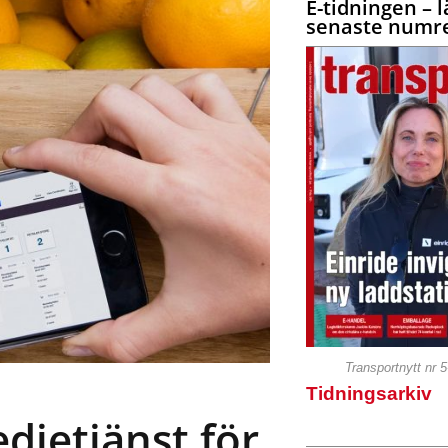
E-tidningen – l
senaste numre
Transportnytt nr 
Tidningsarkiv
djetjänst för