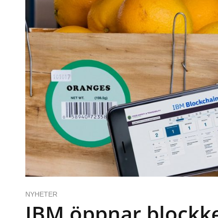
NYHETER
IBM öppnar blockke