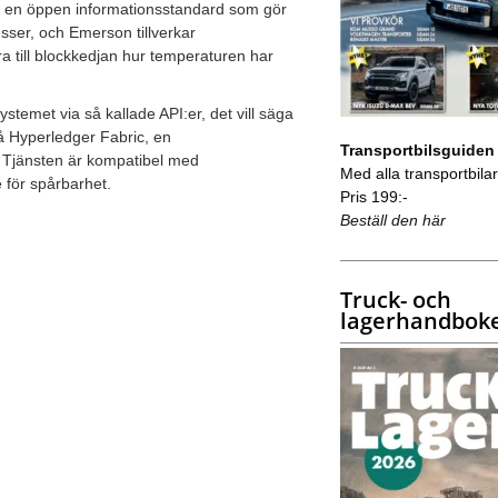
r för en öppen informationsstandard som gör
sser, och Emerson tillverkar
a till blockkedjan hur temperaturen har
met via så kallade API:er, det vill säga
på Hyperledger Fabric, en
Transportbilsguiden
. Tjänsten är kompatibel med
Med alla transportbilar 
 för spårbarhet.
Pris 199:-
Beställ den här
Truck- och
lagerhandbok