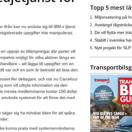
Topp 5 mest lä
Miljonsatsning på I
Avstängd tågsträck
ifrån kan nu ansluta sig till IBM:s tjänst
De vill flytta mer trä
registrerade uppgifter inte manipuleras.
Stabilt i svenska h
Nytt projekt för SLP
n uppsjö av tillämpningar där parter vill
mpelvis möjligt för olika aktörer längs en
andlare – att lägga till uppgifter om en
Transportbils
lll var och en som är betrodd att läsa den.
essivt fler deltagare, och när nu Carrefour
g som vill utbyta information via den
 de minsta medlemmarna kostar 100 dollar
t använda systemet för att förse det med
 säger sig ha minskat tiden för att spåra
under.
ng ska kunna prata med systemanvändarna.